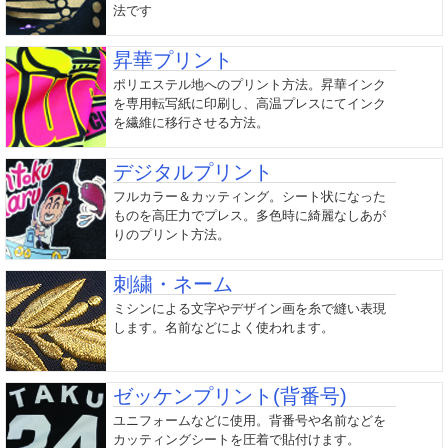
法です
昇華プリント
ポリエステル地へのプリント方法。昇華インク
を専用転写紙に印刷し、高温プレスにてインク
を繊維に移行させる方法。
デジタルプリント
フルカラー＆カッティング。シート状になった
ものを高圧力でプレス。多色時に綺麗なしあが
りのプリント方法。
刺繍・ネーム
ミシンによる文字やデザイン画を糸で縫い表現
します。名前などによく使われます。
ゼッケンプリント(背番号)
ユニフォームなどに使用。背番号や名前などを
カッティングシートを圧着で貼付けます。