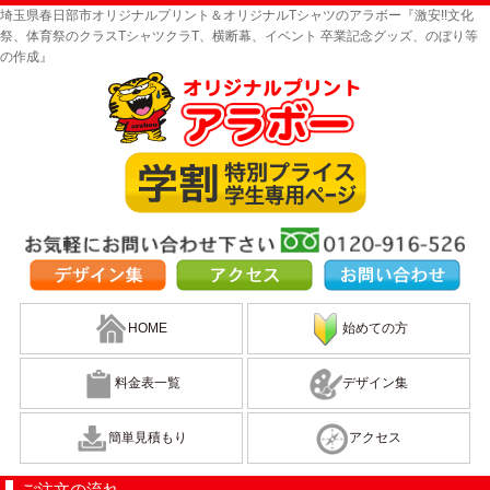
埼玉県春日部市オリジナルプリント＆オリジナルTシャツのアラボー『激安!!文化
祭、体育祭のクラスTシャツクラT、横断幕、イベント 卒業記念グッズ、のぼり等
の作成』
HOME
始めての方
料金表一覧
デザイン集
簡単見積もり
アクセス
ご注文の流れ