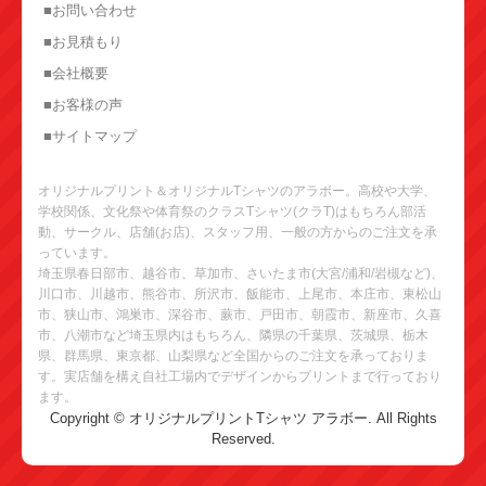
■お問い合わせ
■お見積もり
■会社概要
■お客様の声
■サイトマップ
オリジナルプリント＆オリジナルTシャツのアラボー。高校や大学、
学校関係、文化祭や体育祭のクラスTシャツ(クラT)はもちろん部活
動、サークル、店舗(お店)、スタッフ用、一般の方からのご注文を承
っています。
埼玉県春日部市、越谷市、草加市、さいたま市(大宮/浦和/岩槻など)、
川口市、川越市、熊谷市、所沢市、飯能市、上尾市、本庄市、東松山
市、狭山市、鴻巣市、深谷市、蕨市、戸田市、朝霞市、新座市、久喜
市、八潮市など埼玉県内はもちろん、隣県の千葉県、茨城県、栃木
県、群馬県、東京都、山梨県など全国からのご注文を承っておりま
す。実店舗を構え自社工場内でデザインからプリントまで行っており
ます。
Copyright © オリジナルプリントTシャツ アラボー. All Rights
Reserved.