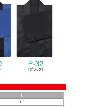
L
110