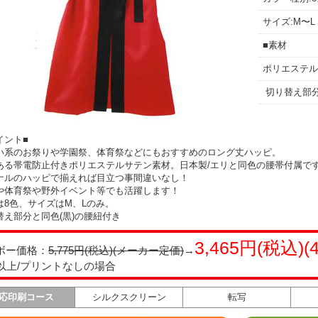
サイズ:M〜L
■素材
ポリエステル1
切り替え部分
イント■
い系のお祭りや学園祭、体育祭などにもおすすめのロング丈ハッピ。
ある帯電防止付きポリエステルサテン素材。日本製/エリと同色の腰帯付属で
ナルのハッピで揃えれば目立つ事間違いなし！
や体育祭や野外イベント等でも活躍します！
は8色、サイズはM、Lのみ。
替え部分と同色(黒)の腰紐付き
3,465円(税込)(
ボー価格：
5,775円(税込)(メーカー定価)
→
枚以上/プリントなしの場合
応印刷コース
シルクスクリーン
転写