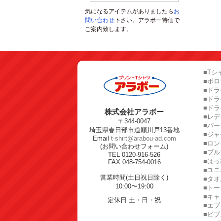
気になるアイテムがありましたら
お
問い合わせ
下さい。アラボー特価で
ご案内致します。
■Tシ
■ポ
■ドラ
■ド
■ドラ
株式会社アラボー
■レ
〒344-0047
■パー
埼玉県春日部市道順川戸13番地
■ジャ
Email
t-shirt@arabou-ad.com
■ロン
(お問い合わせフォーム)
■ブル
TEL 0120-916-526
■はっ
FAX 048-754-0016
■ユ
営業時間(土日祝日除く)
■タオ
10:00〜19:00
■トー
■キャ
定休日 土・日・祝
■エプ
■ビブ