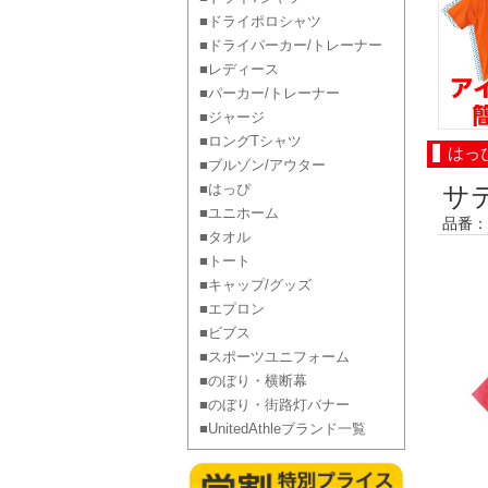
■ドライポロシャツ
■ドライパーカー/トレーナー
■レディース
■パーカー/トレーナー
■ジャージ
■ロングTシャツ
はっ
■ブルゾン/アウター
■はっぴ
サ
■ユニホーム
品番：S
■タオル
■トート
■キャップ/グッズ
■エプロン
■ビブス
■スポーツユニフォーム
■のぼり・横断幕
■のぼり・街路灯バナー
■UnitedAthleブランド一覧