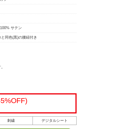
00% サテン
と同色(黒)の腰紐付き
す。
45%OFF)
刺繍
デジタルシート