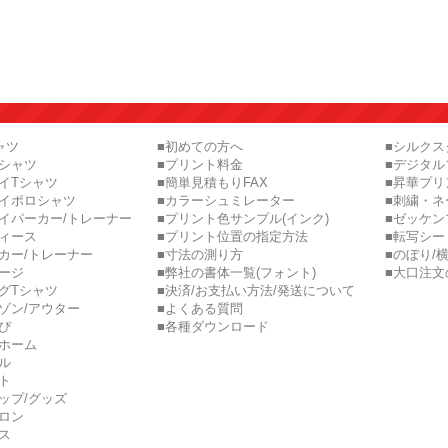
ャツ
■初めての方へ
■シルク
ロシャツ
■プリント料金
■デジタル
イTシャツ
■簡単見積もりFAX
■昇華プリ
ライポロシャツ
■カラーシュミレーター
■刺繍・ネ
イパーカー/トレーナー
■プリント色サンプル(インク)
■ゼッケン
ディース
■プリント位置の指定方法
■転写シー
カー/トレーナー
■寸法の測り方
■のぼり/
ージ
■弊社の書体一覧(フォント)
■大口注文
グTシャツ
■決済/お支払い方法/発送について
ゾン/アウター
■よくある質問
ぴ
■各種ダウンロード
ニホーム
ル
ト
ップ/グッズ
ロン
ス