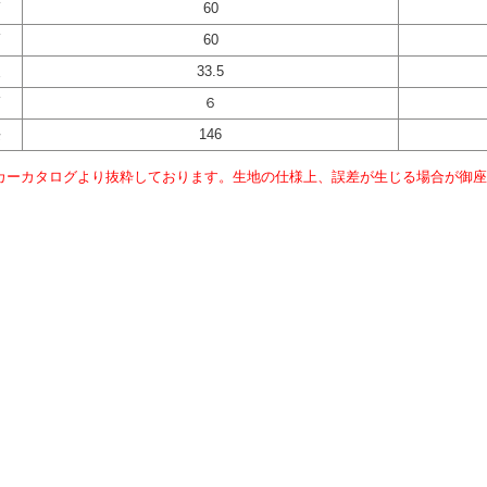
幅
60
幅
60
丈
33.5
幅
６
長
146
カーカタログより抜粋しております。生地の仕様上、誤差が生じる場合が御座