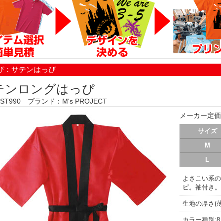
ぴ：サテンはっぴ
テンロングはっぴ
T990 ブランド：M's PROJECT
メーカー定価
サイズ
M
L
よさこい系の
ピ。袖付き。
生地の厚さ(薄
カラー種別: