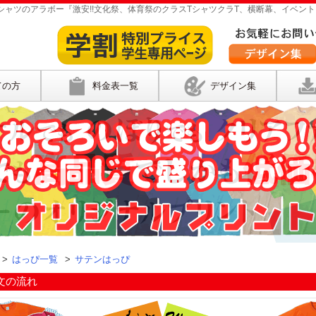
ャツのアラボー『激安!!文化祭、体育祭のクラスTシャツクラT、横断幕、イベント
ての方
料金表一覧
デザイン集
>
はっぴ一覧
>
サテンはっぴ
文の流れ