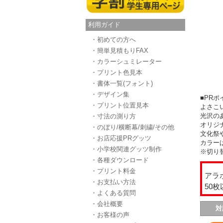
利用ガイド
・初めての方へ
・簡単見積もりFAX
・カラーシュミレーター
・プリント色見本
・書体一覧(フォント)
・デザイン集
■PRポ
・プリント位置見本
よさこ
光沢の
・寸法の測り方
オリジ
・のぼり/横断幕/刺繍/その他
文化祭
・お店応援PRグッツ
カラー
・小学校関連グッツ制作
※切り
・各種ダウンロード
・プリント料金
アラ
・お支払い方法
50
・よくある質問
・会社概要
対
・お客様の声