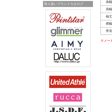
身
取り扱いブランドカタログ
肩
袖
襟
帯
※メー