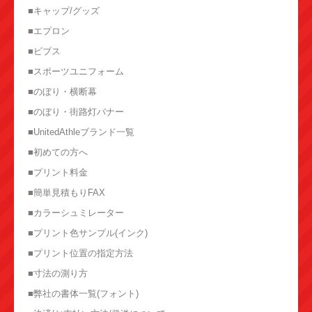
■キャップ/グッズ
■エプロン
■ビブス
■スポーツユニフォーム
■のぼり・横断幕
■のぼり・街路灯バナー
■UnitedAthleブランド一覧
■初めての方へ
■プリント料金
■簡単見積もりFAX
■カラーシュミレーター
■プリント色サンプル(インク)
■プリント位置の指定方法
■寸法の測り方
■弊社の書体一覧(フォント)