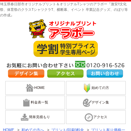
埼玉県春日部市オリジナルプリント＆オリジナルTシャツのアラボー『激安!!文化
祭、体育祭のクラスTシャツクラT、横断幕、イベント 卒業記念グッズ、のぼり等
の作成』
HOME
始めての方
料金表一覧
デザイン集
簡単見積もり
アクセス
HOME
>
初めての方へ
>
プリント(印刷)料金
>
プリント有り価格一