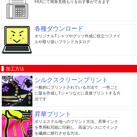
FAXにて簡単見積もりを出す事ができます
各種ダウンロード
オリジナルTシャツやグッツ作成に役立つファイ
ルや取り扱いブランドカタログ
加工方法
シルクスクリーンプリント
一般的にプリントされている方法で、一色ごと
に版を作成しTシャツなどに直接プリントする方
法です
昇華プリント
ポリエステル地へのプリント方法。昇華インク
を専用転写紙に印刷し、高温プレスにてインク
を繊維に移行させる方法。