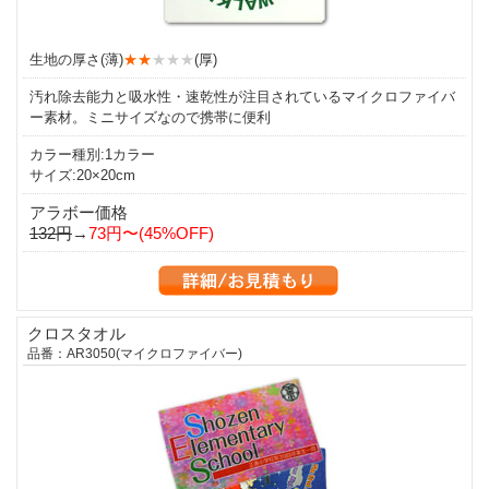
生地の厚さ(薄)
★★
★★★
(厚)
汚れ除去能力と吸水性・速乾性が注目されているマイクロファイバ
ー素材。ミニサイズなので携帯に便利
カラー種別:1カラー
サイズ:20×20cm
アラボー価格
132円
→
73円〜(45%OFF)
クロスタオル
品番：AR3050(マイクロファイバー)