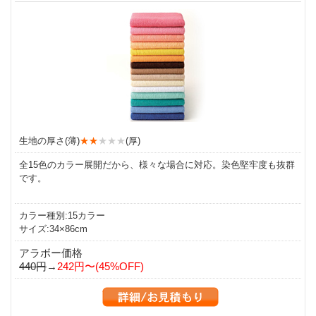
生地の厚さ(薄)
★★
★★★
(厚)
全15色のカラー展開だから、様々な場合に対応。染色堅牢度も抜群
です。
カラー種別:15カラー
サイズ:34×86cm
アラボー価格
440円
→
242円〜(45%OFF)