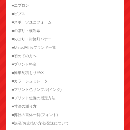
■エプロン
■ビブス
■スポーツユニフォーム
■のぼり・横断幕
■のぼり・街路灯バナー
■UnitedAthleブランド一覧
■初めての方へ
■プリント料金
■簡単見積もりFAX
■カラーシュミレーター
■プリント色サンプル(インク)
■プリント位置の指定方法
■寸法の測り方
■弊社の書体一覧(フォント)
■決済/お支払い方法/発送について