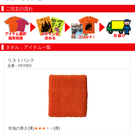
ご注文の流れ
タオル：アイテム一覧
リストバンド
品番：DF2902
生地の厚さ(薄)
★★★
★★
(厚)