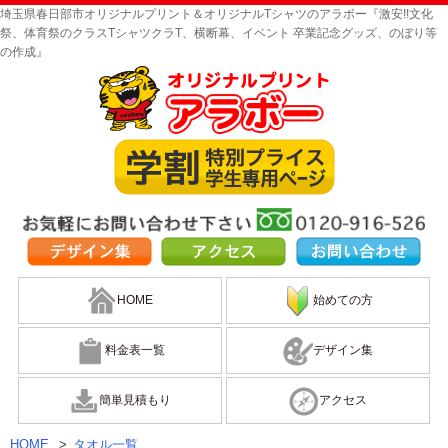
埼玉県春日部市オリジナルプリント＆オリジナルTシャツのアラボー『激安!!文化
祭、体育祭のクラスTシャツクラT、横断幕、イベント 卒業記念グッズ、のぼり等
の作成』
HOME
始めての方
料金表一覧
デザイン集
簡単見積もり
アクセス
HOME
>
タオル一覧