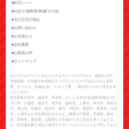
■転写シート
■のぼり/横断幕/刺繍/その他
■大口注文の場合
■お問い合わせ
■お見積もり
■会社概要
■お客様の声
■サイトマップ
オリジナルプリント＆オリジナルTシャツのアラボー。高校や大学、
学校関係、文化祭や体育祭のクラスTシャツ(クラT)はもちろん部活
動、サークル、店舗(お店)、スタッフ用、一般の方からのご注文を承
っています。
埼玉県春日部市、越谷市、草加市、さいたま市(大宮/浦和/岩槻など)、
川口市、川越市、熊谷市、所沢市、飯能市、上尾市、本庄市、東松山
市、狭山市、鴻巣市、深谷市、蕨市、戸田市、朝霞市、新座市、久喜
市、八潮市など埼玉県内はもちろん、隣県の千葉県、茨城県、栃木
県、群馬県、東京都、山梨県など全国からのご注文を承っておりま
す。実店舗を構え自社工場内でデザインからプリントまで行っており