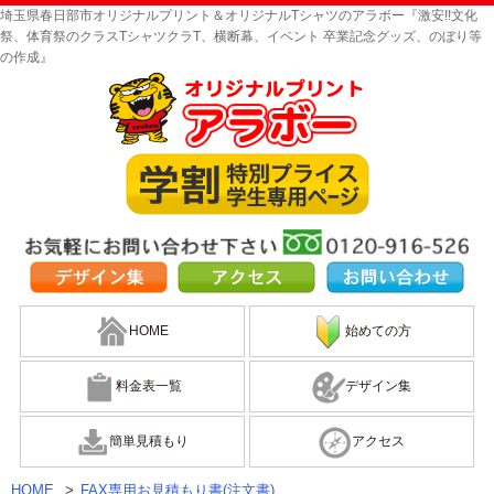
埼玉県春日部市オリジナルプリント＆オリジナルTシャツのアラボー『激安!!文化
祭、体育祭のクラスTシャツクラT、横断幕、イベント 卒業記念グッズ、のぼり等
の作成』
HOME
始めての方
料金表一覧
デザイン集
簡単見積もり
アクセス
HOME
>
FAX専用お見積もり書(注文書)