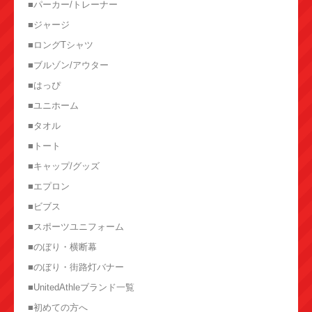
■パーカー/トレーナー
■ジャージ
■ロングTシャツ
■ブルゾン/アウター
■はっぴ
■ユニホーム
■タオル
■トート
■キャップ/グッズ
■エプロン
■ビブス
■スポーツユニフォーム
■のぼり・横断幕
■のぼり・街路灯バナー
■UnitedAthleブランド一覧
■初めての方へ