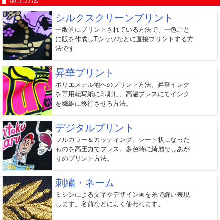
シルクスクリーンプリント
一般的にプリントされている方法で、一色ごと
に版を作成しTシャツなどに直接プリントする方
法です
昇華プリント
ポリエステル地へのプリント方法。昇華インク
を専用転写紙に印刷し、高温プレスにてインク
を繊維に移行させる方法。
デジタルプリント
フルカラー＆カッティング。シート状になった
ものを高圧力でプレス。多色時に綺麗なしあが
りのプリント方法。
刺繍・ネーム
ミシンによる文字やデザイン画を糸で縫い表現
します。名前などによく使われます。