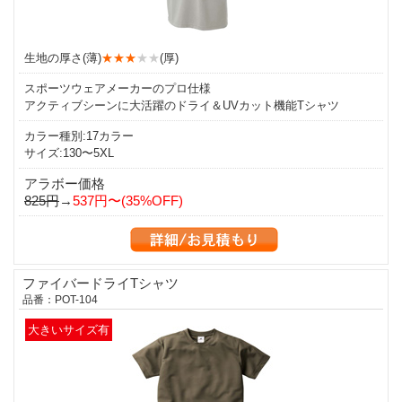
生地の厚さ(薄)
★★★
★★
(厚)
スポーツウェアメーカーのプロ仕様
アクティブシーンに大活躍のドライ＆UVカット機能Tシャツ
カラー種別:17カラー
サイズ:130〜5XL
アラボー価格
825円
→
537円〜(35%OFF)
ファイバードライTシャツ
品番：POT-104
大きいサイズ有