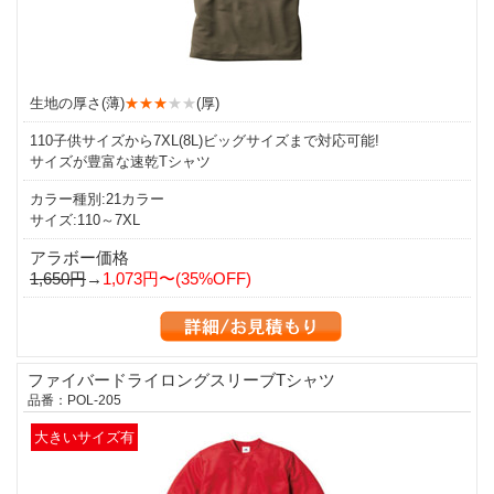
生地の厚さ(薄)
★★★
★★
(厚)
110子供サイズから7XL(8L)ビッグサイズまで対応可能!
サイズが豊富な速乾Tシャツ
カラー種別:21カラー
サイズ:110～7XL
アラボー価格
1,650円
→
1,073円〜(35%OFF)
ファイバードライロングスリーブTシャツ
品番：POL-205
大きいサイズ有