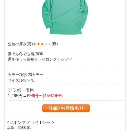
生地の厚さ(薄)
★★★
★★
(厚)
夏でも冬でも着用OK
通年使える長袖ドライロングＴシャツ
カラー種別:20カラー
サイズ:140〜7L
アラボー価格
1,265円
→
696円〜(45%OFF)
4.7オンスドライTシャツ
品番：5088-01