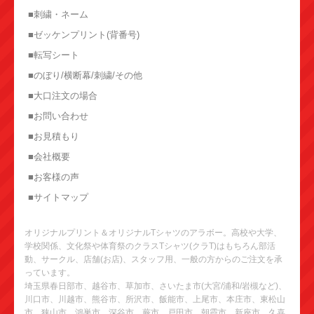
■刺繍・ネーム
■ゼッケンプリント(背番号)
■転写シート
■のぼり/横断幕/刺繍/その他
■大口注文の場合
■お問い合わせ
■お見積もり
■会社概要
■お客様の声
■サイトマップ
オリジナルプリント＆オリジナルTシャツのアラボー。高校や大学、
学校関係、文化祭や体育祭のクラスTシャツ(クラT)はもちろん部活
動、サークル、店舗(お店)、スタッフ用、一般の方からのご注文を承
っています。
埼玉県春日部市、越谷市、草加市、さいたま市(大宮/浦和/岩槻など)、
川口市、川越市、熊谷市、所沢市、飯能市、上尾市、本庄市、東松山
市、狭山市、鴻巣市、深谷市、蕨市、戸田市、朝霞市、新座市、久喜