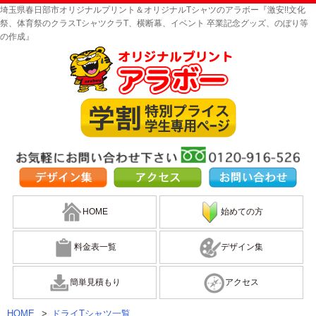
埼玉県春日部市オリジナルプリント＆オリジナルTシャツのアラボー『激安!!文化
祭、体育祭のクラスTシャツクラT、横断幕、イベント 卒業記念グッズ、のぼり等
の作成』
HOME
始めての方
料金表一覧
デザイン集
簡単見積もり
アクセス
HOME
>
ドライTシャツ一覧