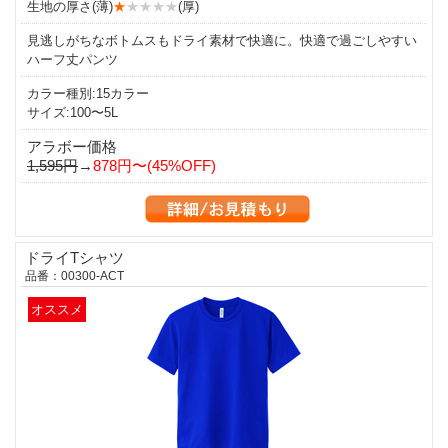
生地の厚さ(薄)
★
★★★★
(厚)
見逃しがちなボトムスもドライ素材で快適に。快適で過ごしやすい
ハーフ丈パンツ
カラー種別:15カラー
サイズ:100〜5L
アラボー価格
1,595円
→
878円〜(45%OFF)
ドライTシャツ
品番：00300-ACT
オススメ