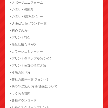
■スポーツユニフォーム
■のぼり・横断幕
■のぼり・街路灯バナー
■UnitedAthleブランド一覧
■初めての方へ
■プリント料金
■簡単見積もりFAX
■カラーシュミレーター
■プリント色サンプル(インク)
■プリント位置の指定方法
■寸法の測り方
■弊社の書体一覧(フォント)
■決済/お支払い方法/発送について
■よくある質問
■各種ダウンロード
■シルクスクリーンプリント