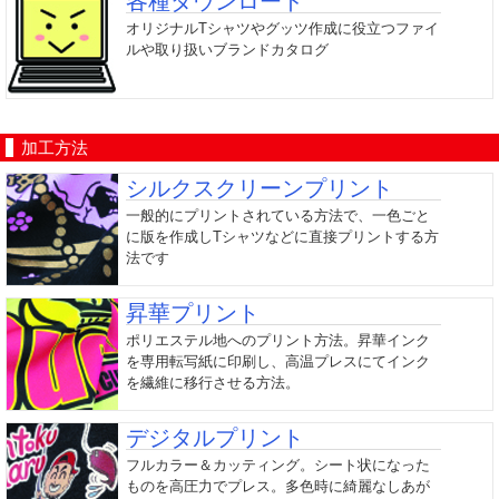
各種ダウンロード
オリジナルTシャツやグッツ作成に役立つファイ
ルや取り扱いブランドカタログ
加工方法
シルクスクリーンプリント
一般的にプリントされている方法で、一色ごと
に版を作成しTシャツなどに直接プリントする方
法です
昇華プリント
ポリエステル地へのプリント方法。昇華インク
を専用転写紙に印刷し、高温プレスにてインク
を繊維に移行させる方法。
デジタルプリント
フルカラー＆カッティング。シート状になった
ものを高圧力でプレス。多色時に綺麗なしあが