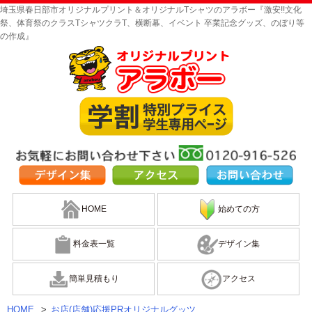
埼玉県春日部市オリジナルプリント＆オリジナルTシャツのアラボー『激安!!文化
祭、体育祭のクラスTシャツクラT、横断幕、イベント 卒業記念グッズ、のぼり等
の作成』
HOME
始めての方
料金表一覧
デザイン集
簡単見積もり
アクセス
HOME
>
お店(店舗)応援PRオリジナルグッツ