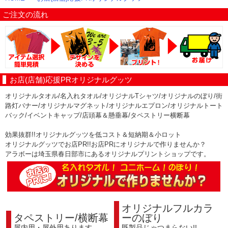
ご注文の流れ
お店(店舗)応援PRオリジナルグッツ
オリジナルタオル/名入れタオル/オリジナルTシャツ/オリジナルのぼり/街
路灯バナー/オリジナルマグネット/オリジナルエプロン/オリジナルトート
バック/イベントキャップ/店頭幕＆懸垂幕/タペストリー横断幕
効果抜群!!オリジナルグッツを低コスト＆短納期＆小ロット
オリジナルグッツでお店PR!!お店PRにオリジナルで作りませんか？
アラボーは埼玉県春日部市にあるオリジナルプリントショップです。
オリジナルフルカラ
タペストリー/横断幕
ーのぼり
屋内用・屋外用あります
既製品じゃつまらない!!