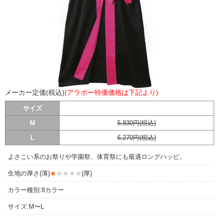
メーカー定価(税込)
(アラボー特価価格は下記より)
サイズ
M
5,830円(税込)
L
6,270円(税込)
よさこい系のお祭りや学園祭、体育祭にも最適ロングハッピ。
生地の厚さ(薄)
★
★★★★
(厚)
カラー種別:8カラー
サイズ:M〜L