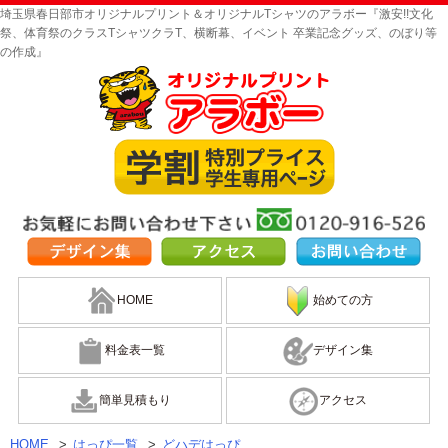
埼玉県春日部市オリジナルプリント＆オリジナルTシャツのアラボー『激安!!文化
祭、体育祭のクラスTシャツクラT、横断幕、イベント 卒業記念グッズ、のぼり等
の作成』
HOME
始めての方
料金表一覧
デザイン集
簡単見積もり
アクセス
HOME
>
はっぴ一覧
>
どハデはっぴ