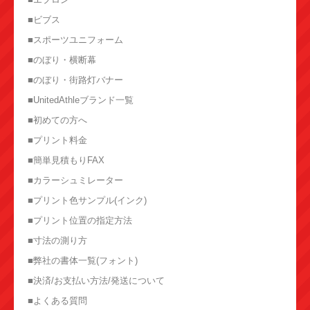
■ビブス
■スポーツユニフォーム
■のぼり・横断幕
■のぼり・街路灯バナー
■UnitedAthleブランド一覧
■初めての方へ
■プリント料金
■簡単見積もりFAX
■カラーシュミレーター
■プリント色サンプル(インク)
■プリント位置の指定方法
■寸法の測り方
■弊社の書体一覧(フォント)
■決済/お支払い方法/発送について
■よくある質問