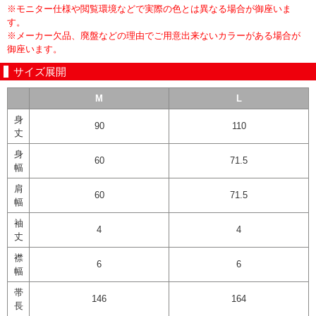
※モニター仕様や閲覧環境などで実際の色とは異なる場合が御座いま
す。
※メーカー欠品、廃盤などの理由でご用意出来ないカラーがある場合が
御座います。
サイズ展開
M
L
身
90
110
丈
身
60
71.5
幅
肩
60
71.5
幅
袖
4
4
丈
襟
6
6
幅
帯
146
164
長