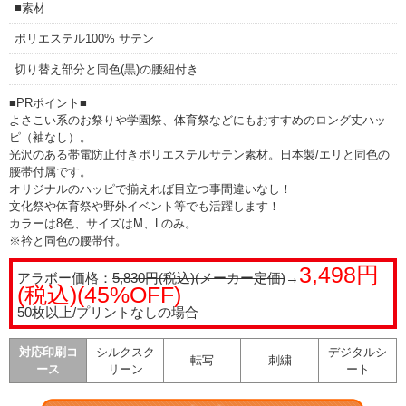
■素材
ポリエステル100% サテン
切り替え部分と同色(黒)の腰紐付き
■PRポイント■
よさこい系のお祭りや学園祭、体育祭などにもおすすめのロング丈ハッ
ピ（袖なし）。
光沢のある帯電防止付きポリエステルサテン素材。日本製/エリと同色の
腰帯付属です。
オリジナルのハッピで揃えれば目立つ事間違いなし！
文化祭や体育祭や野外イベント等でも活躍します！
カラーは8色、サイズはM、Lのみ。
※衿と同色の腰帯付。
3,498円
アラボー価格：
5,830円(税込)(メーカー定価)
→
(税込)(45%OFF)
50枚以上/プリントなしの場合
対応印刷コ
シルクスク
デジタルシ
転写
刺繍
ース
リーン
ート