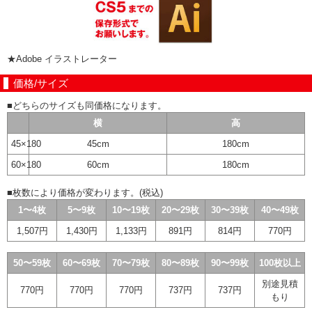
★Adobe イラストレーター
価格/サイズ
■どちらのサイズも同価格になります。
横
高
45×180
45cm
180cm
60×180
60cm
180cm
■枚数により価格が変わります。(税込)
1〜4枚
5〜9枚
10〜19枚
20〜29枚
30〜39枚
40〜49枚
1,507円
1,430円
1,133円
891円
814円
770円
50〜59枚
60〜69枚
70〜79枚
80〜89枚
90〜99枚
100枚以上
別途見積
770円
770円
770円
737円
737円
もり