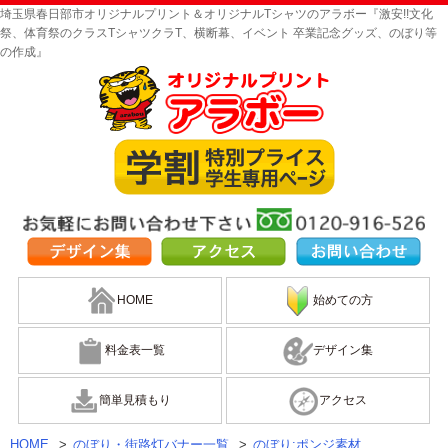
埼玉県春日部市オリジナルプリント＆オリジナルTシャツのアラボー『激安!!文化
祭、体育祭のクラスTシャツクラT、横断幕、イベント 卒業記念グッズ、のぼり等
の作成』
HOME
始めての方
料金表一覧
デザイン集
簡単見積もり
アクセス
HOME
>
のぼり・街路灯バナー一覧
>
のぼり:ポンジ素材