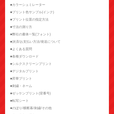
■カラーシュミレーター
■プリント色サンプル(インク)
■プリント位置の指定方法
■寸法の測り方
■弊社の書体一覧(フォント)
■決済/お支払い方法/発送について
■よくある質問
■各種ダウンロード
■シルクスクリーンプリント
■デジタルプリント
■昇華プリント
■刺繍・ネーム
■ゼッケンプリント(背番号)
■転写シート
■のぼり/横断幕/刺繍/その他