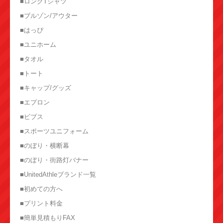
■ロングTシャツ
■ブルゾン/アウター
■はっぴ
■ユニホーム
■タオル
■トート
■キャップ/グッズ
■エプロン
■ビブス
■スポーツユニフォーム
■のぼり・横断幕
■のぼり・街路灯バナー
■UnitedAthleブランド一覧
■初めての方へ
■プリント料金
■簡単見積もりFAX