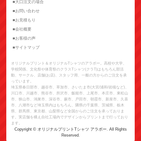
■大口注文の場合
■お問い合わせ
■お見積もり
■会社概要
■お客様の声
■サイトマップ
オリジナルプリント＆オリジナルTシャツのアラボー。高校や大学、
学校関係、文化祭や体育祭のクラスTシャツ(クラT)はもちろん部活
動、サークル、店舗(お店)、スタッフ用、一般の方からのご注文を承
っています。
埼玉県春日部市、越谷市、草加市、さいたま市(大宮/浦和/岩槻など)、
川口市、川越市、熊谷市、所沢市、飯能市、上尾市、本庄市、東松山
市、狭山市、鴻巣市、深谷市、蕨市、戸田市、朝霞市、新座市、久喜
市、八潮市など埼玉県内はもちろん、隣県の千葉県、茨城県、栃木
県、群馬県、東京都、山梨県など全国からのご注文を承っておりま
す。実店舗を構え自社工場内でデザインからプリントまで行っており
ます。
Copyright © オリジナルプリントTシャツ アラボー. All Rights
Reserved.