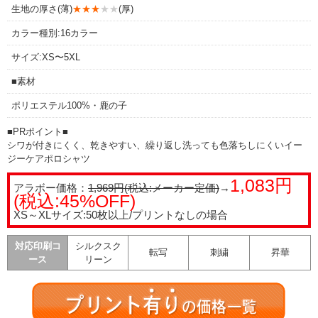
生地の厚さ(薄)
★★★
★★
(厚)
カラー種別:16カラー
サイズ:XS〜5XL
■素材
ポリエステル100%・鹿の子
■PRポイント■
シワが付きにくく、乾きやすい、繰り返し洗っても色落ちしにくいイー
ジーケアポロシャツ
1,083円
アラボー価格：
1,969円(税込:メーカー定価)
→
(税込:45%OFF)
XS～XLサイズ:50枚以上/プリントなしの場合
対応印刷コ
シルクスク
転写
刺繍
昇華
ース
リーン