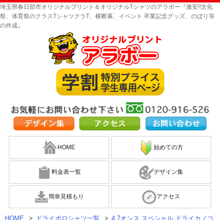
埼玉県春日部市オリジナルプリント＆オリジナルTシャツのアラボー『激安!!文化
祭、体育祭のクラスTシャツクラT、横断幕、イベント 卒業記念グッズ、のぼり等
の作成』
HOME
始めての方
料金表一覧
デザイン集
簡単見積もり
アクセス
HOME
>
ドライポロシャツ一覧
>
4.7オンス スペシャル ドライカノコ