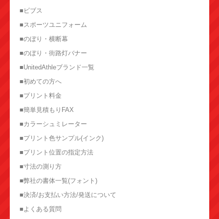
■ビブス
■スポーツユニフォーム
■のぼり・横断幕
■のぼり・街路灯バナー
■UnitedAthleブランド一覧
■初めての方へ
■プリント料金
■簡単見積もりFAX
■カラーシュミレーター
■プリント色サンプル(インク)
■プリント位置の指定方法
■寸法の測り方
■弊社の書体一覧(フォント)
■決済/お支払い方法/発送について
■よくある質問