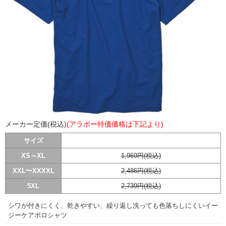
メーカー定価(税込)
(アラボー特価価格は下記より)
サイズ
XS～XL
1,969円(税込)
XXL〜XXXXL
2,486円(税込)
5XL
2,739円(税込)
シワが付きにくく、乾きやすい、繰り返し洗っても色落ちしにくいイー
ジーケアポロシャツ