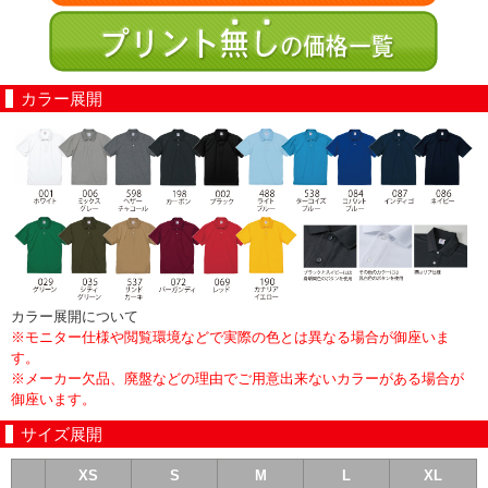
カラー展開
カラー展開について
※モニター仕様や閲覧環境などで実際の色とは異なる場合が御座いま
す。
※メーカー欠品、廃盤などの理由でご用意出来ないカラーがある場合が
御座います。
サイズ展開
XS
S
M
L
XL