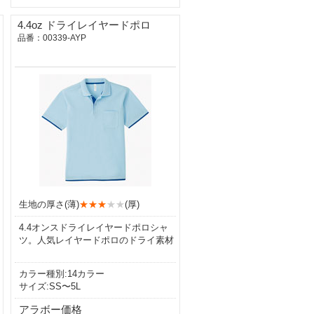
4.4oz ドライレイヤードポロ
品番：00339-AYP
生地の厚さ(薄)
★★★
★★
(厚)
4.4オンスドライレイヤードポロシャ
ツ。人気レイヤードポロのドライ素材
カラー種別:14カラー
サイズ:SS〜5L
アラボー価格