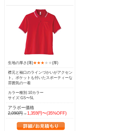
生地の厚さ(薄)
★★★
★★
(厚)
襟元と袖口のラインづかいがアクセン
ト。ポケットも付いたスポーティーな
雰囲気の一着
カラー種別:10カラー
サイズ:GS〜5L
アラボー価格
2,090円
→
1,359円〜(35%OFF)