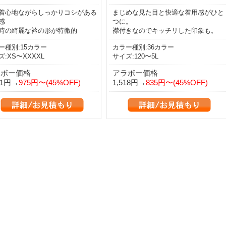
着心地ながらしっかりコシがある
まじめな見た目と快適な着用感がひと
感
つに。
時の綺麗な衿の形が特徴的
襟付きなのでキッチリした印象も。
ー種別:15カラー
カラー種別:36カラー
ズ:XS〜XXXXL
サイズ:120〜5L
ラボー価格
アラボー価格
71円
→
975円〜(45%OFF)
1,518円
→
835円〜(45%OFF)