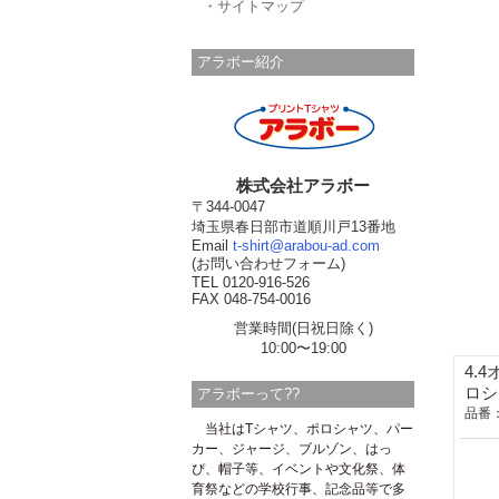
・サイトマップ
アラボー紹介
株式会社アラボー
〒344-0047
埼玉県春日部市道順川戸13番地
Email
t-shirt@arabou-ad.com
(お問い合わせフォーム)
TEL 0120-916-526
FAX 048-754-0016
営業時間(日祝日除く)
10:00〜19:00
4.
ロシ
アラボーって??
品番：
当社はTシャツ、ポロシャツ、パー
カー、ジャージ、ブルゾン、はっ
ぴ、帽子等、イベントや文化祭、体
育祭などの学校行事、記念品等で多