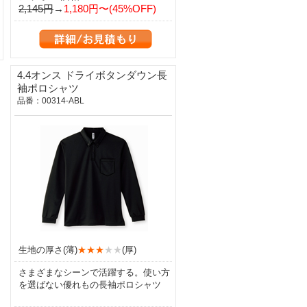
2,145円
→
1,180円〜(45%OFF)
4.4オンス ドライボタンダウン長
袖ポロシャツ
品番：00314-ABL
生地の厚さ(薄)
★★★
★★
(厚)
さまざまなシーンで活躍する。使い方
を選ばない優れもの長袖ポロシャツ