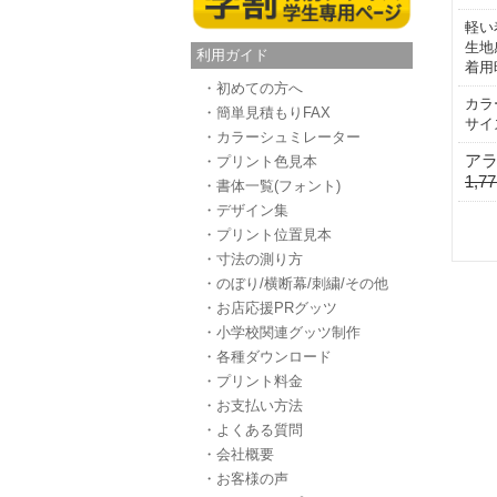
軽い
生地
利用ガイド
着用
・初めての方へ
カラ
・簡単見積もりFAX
サイ
・カラーシュミレーター
ア
・プリント色見本
1,7
・書体一覧(フォント)
・デザイン集
・プリント位置見本
・寸法の測り方
・のぼり/横断幕/刺繍/その他
・お店応援PRグッツ
・小学校関連グッツ制作
・各種ダウンロード
・プリント料金
・お支払い方法
・よくある質問
・会社概要
・お客様の声