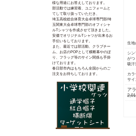
様な用途にお答えしております。
部活動では練習着、ユニフォームと
てして取り扱っていただき、
埼玉高校総合体育大会卓球専門部/埼
玉関東大会卓球専門部のオフィシャ
ルTシャツを作成させて頂きました。
安価でオリジナルTシャツが出来るお
手伝いをしております。
生地
また、最近では部活動、クラブチー
ム、お店のPOPとして横断幕やのぼ
シン
り、フラッグ等のサイン関係も手掛
がつ
けております。
吸汗
春日部市内はもちろん全国からのご
カラ
注文をお待ちしております。
サイ
ア
2,0