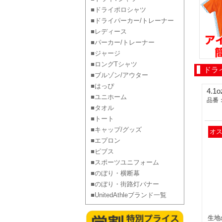
■ドライポロシャツ
■ドライパーカー/トレーナー
■レディース
■パーカー/トレーナー
■ジャージ
■ロングTシャツ
ドラ
■ブルゾン/アウター
■はっぴ
4.
■ユニホーム
品番：
■タオル
■トート
■キャップ/グッズ
オ
■エプロン
■ビブス
■スポーツユニフォーム
■のぼり・横断幕
■のぼり・街路灯バナー
■UnitedAthleブランド一覧
生地