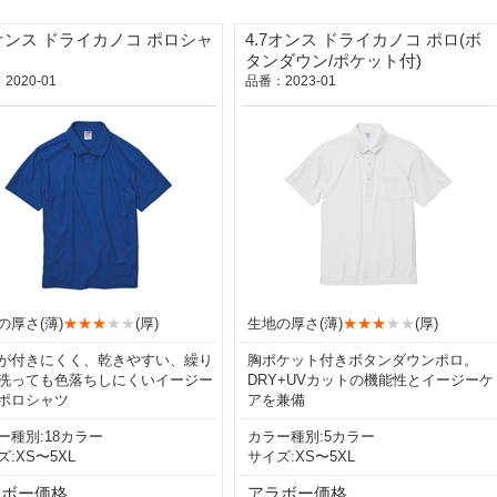
7オンス ドライカノコ ポロシャ
4.7オンス ドライカノコ ポロ(ボ
タンダウン/ポケット付)
2020-01
品番：2023-01
の厚さ(薄)
★★★
★★
(厚)
生地の厚さ(薄)
★★★
★★
(厚)
が付きにくく、乾きやすい、繰り
胸ポケット付きボタンダウンポロ。
洗っても色落ちしにくいイージー
DRY+UVカットの機能性とイージーケ
ポロシャツ
アを兼備
ー種別:18カラー
カラー種別:5カラー
ズ:XS〜5XL
サイズ:XS〜5XL
ラボー価格
アラボー価格