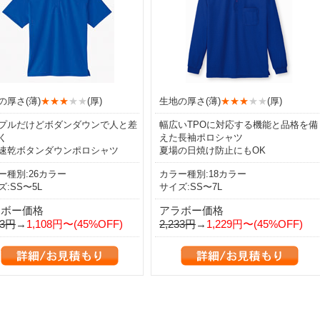
の厚さ(薄)
★★★
★★
(厚)
生地の厚さ(薄)
★★★
★★
(厚)
プルだけどボダンダウンで人と差
幅広いTPOに対応する機能と品格を備
く
えた長袖ポロシャツ
速乾ボタンダウンポロシャツ
夏場の日焼け防止にもOK
ー種別:26カラー
カラー種別:18カラー
ズ:SS〜5L
サイズ:SS〜7L
ラボー価格
アラボー価格
13円
→
1,108円〜(45%OFF)
2,233円
→
1,229円〜(45%OFF)