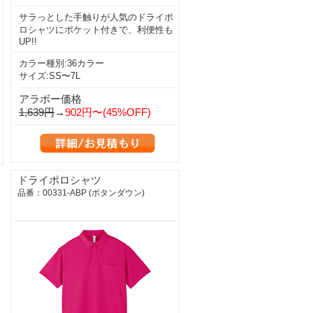
サラっとした手触りが人気のドライポ
ロシャツにポケット付きで、利便性も
UP!!
カラー種別:36カラー
サイズ:SS〜7L
アラボー価格
1,639円
→
902円〜(45%OFF)
ドライポロシャツ
品番：00331-ABP (ボタンダウン)