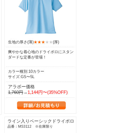
生地の厚さ(薄)
★★★
★★
(厚)
爽やかな着心地のドライポロにスタン
ダードな定番が登場！
カラー種別:10カラー
サイズ:GS〜5L
アラボー価格
1,760円
→
1,144円〜(35%OFF)
ライン入りベーシックドライポロ
品番：MS3112 ※在庫限り