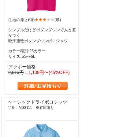
生地の厚さ(薄)
★★★
★★
(厚)
シンプルだけどボダンダウンで人と差
がつく
吸汗速乾ボタンダウンポロシャツ
カラー種別:26カラー
サイズ:SS〜5L
アラボー価格
2,013円
→
1,108円〜(45%OFF)
ベーシックドライポロシャツ
品番：MS3111 ※在庫限り