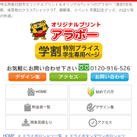
埼玉県春日部市オリジナルプリント＆オリジナルTシャツのアラボー『激安!!文化
祭、体育祭のクラスTシャツクラT、横断幕、イベント 卒業記念グッズ、のぼり等
の作成』
HOME
始めての方
料金表一覧
デザイン集
簡単見積もり
アクセス
HOME
>
ドライポロシャツ一覧
>
ドライボタンダウンポロシャツ