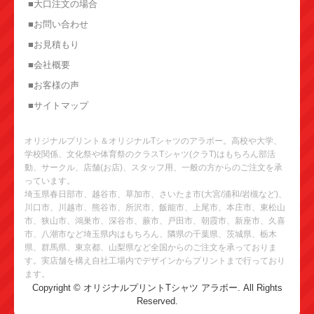
■大口注文の場合
■お問い合わせ
■お見積もり
■会社概要
■お客様の声
■サイトマップ
オリジナルプリント＆オリジナルTシャツのアラボー。高校や大学、
学校関係、文化祭や体育祭のクラスTシャツ(クラT)はもちろん部活
動、サークル、店舗(お店)、スタッフ用、一般の方からのご注文を承
っています。
埼玉県春日部市、越谷市、草加市、さいたま市(大宮/浦和/岩槻など)、
川口市、川越市、熊谷市、所沢市、飯能市、上尾市、本庄市、東松山
市、狭山市、鴻巣市、深谷市、蕨市、戸田市、朝霞市、新座市、久喜
市、八潮市など埼玉県内はもちろん、隣県の千葉県、茨城県、栃木
県、群馬県、東京都、山梨県など全国からのご注文を承っておりま
す。実店舗を構え自社工場内でデザインからプリントまで行っており
ます。
Copyright © オリジナルプリントTシャツ アラボー. All Rights
Reserved.