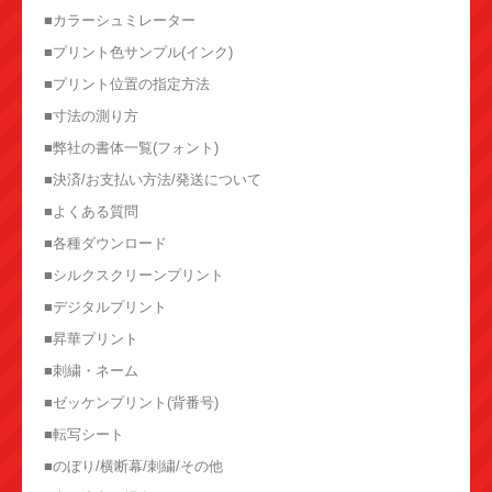
■カラーシュミレーター
■プリント色サンプル(インク)
■プリント位置の指定方法
■寸法の測り方
■弊社の書体一覧(フォント)
■決済/お支払い方法/発送について
■よくある質問
■各種ダウンロード
■シルクスクリーンプリント
■デジタルプリント
■昇華プリント
■刺繍・ネーム
■ゼッケンプリント(背番号)
■転写シート
■のぼり/横断幕/刺繍/その他