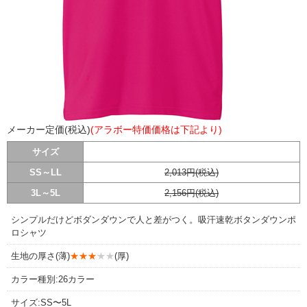
メーカー定価(税込)
(アラボー特価価格は下記より)
サイズ
SS～LL
2,013円(税込)
3L～5L
2,156円(税込)
シンプルだけどボダンダウンで人と差がつく。吸汗速乾ボタンダウンポ
ロシャツ
生地の厚さ(薄)
★★★
★★
(厚)
カラー種別:26カラー
サイズ:SS〜5L