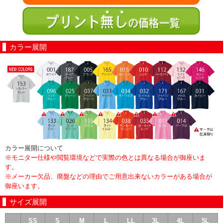
カラー展開
カラー展開について
※モニター仕様や閲覧環境などで実際の色とは異なる場合が御座いま
す。
※メーカー欠品、廃盤などの理由でご用意出来ないカラーがある場合が
御座います。
サイズ展開
SS
S
M
L
LL
3L
4L
5L