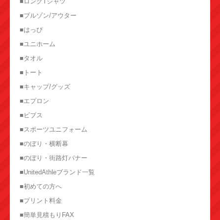
■ロングTシャツ
■ブルゾン/アウター
■はっぴ
■ユニホーム
■タオル
■トート
■キャップ/グッズ
■エプロン
■ビブス
■スポーツユニフォーム
■のぼり・横断幕
■のぼり・街路灯バナー
■UnitedAthleブランド一覧
■初めての方へ
■プリント料金
■簡単見積もりFAX