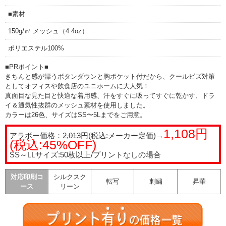
■素材
150g/㎡ メッシュ（4.4oz）
ポリエステル100%
■PRポイント■
きちんと感が漂うボタンダウンと胸ポケット付だから、クールビズ対策
としてオフィスや飲食店のユニホームに大人気！
真面目な見た目と快適な着用感、汗をすぐに吸ってすぐに乾かす、ドラ
イ＆通気性抜群のメッシュ素材を使用しました。
カラーは26色、サイズはSS〜5Lまでをご用意。
1,108円
アラボー価格：
2,013円(税込:メーカー定価)
→
(税込:45%OFF)
SS～LLサイズ:50枚以上/プリントなしの場合
対応印刷コ
シルクスク
転写
刺繍
昇華
ース
リーン