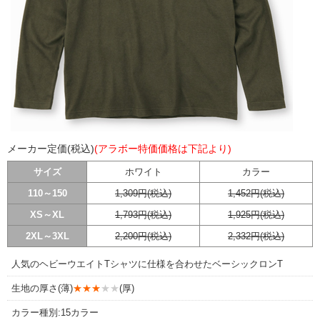
メーカー定価(税込)
(アラボー特価価格は下記より)
サイズ
ホワイト
カラー
110～150
1,309円(税込)
1,452円(税込)
XS～XL
1,793円(税込)
1,925円(税込)
2XL～3XL
2,200円(税込)
2,332円(税込)
人気のヘビーウエイトTシャツに仕様を合わせたベーシックロンT
生地の厚さ(薄)
★★★
★★
(厚)
カラー種別:15カラー