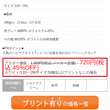
サイズ:110～3XL
■素材
190g/㎡（5.6oz）17/-天竺
杢グレー:綿80% ポリエステル20%
その他:綿100% ホワイトのみ綿糸縫製
■PRポイント■
人気のヘビーウエイトTシャツに仕様を合わせたベーシックロンT
720円(税
アラボー価格：
1,309円(税込:メーカー定価)
→
込:45%OFF)
ホワイト/110～150サイズ:50枚以上/プリントなしの場合
対応印刷コ
シルクスク
転写
刺繍
ース
リーン