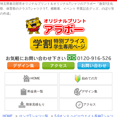
埼玉県春日部市オリジナルプリント＆オリジナルTシャツのアラボー『激安!!文化
祭、体育祭のクラスTシャツクラT、横断幕、イベント 卒業記念グッズ、のぼり等
の作成』
HOME
始めての方
料金表一覧
デザイン集
簡単見積もり
アクセス
HOME
>
ロングTシャツ一覧
>
5.6オンス ヘビーウエイト長袖Tシャツ