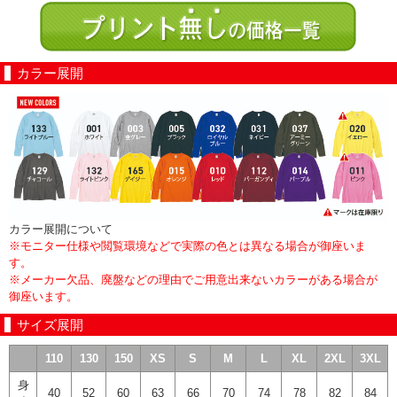
カラー展開
カラー展開について
※モニター仕様や閲覧環境などで実際の色とは異なる場合が御座いま
す。
※メーカー欠品、廃盤などの理由でご用意出来ないカラーがある場合が
御座います。
サイズ展開
110
130
150
XS
S
M
L
XL
2XL
3XL
身
40
52
60
63
66
70
74
78
82
84