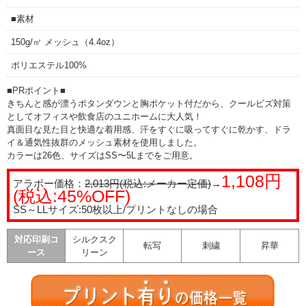
■素材
150g/㎡ メッシュ（4.4oz）
ポリエステル100%
■PRポイント■
きちんと感が漂うボタンダウンと胸ポケット付だから、クールビズ対策
としてオフィスや飲食店のユニホームに大人気！
真面目な見た目と快適な着用感、汗をすぐに吸ってすぐに乾かす、ドラ
イ＆通気性抜群のメッシュ素材を使用しました。
カラーは26色、サイズはSS〜5Lまでをご用意。
1,108円
アラボー価格：
2,013円(税込:メーカー定価)
→
(税込:45%OFF)
SS～LLサイズ:50枚以上/プリントなしの場合
対応印刷コ
シルクスク
転写
刺繍
昇華
ース
リーン