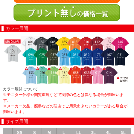
カラー展開
カラー展開について
※モニター仕様や閲覧環境などで実際の色とは異なる場合が御座いま
す。
※メーカー欠品、廃盤などの理由でご用意出来ないカラーがある場合が
御座います。
サイズ展開
SS
S
M
L
LL
3L
4L
5L