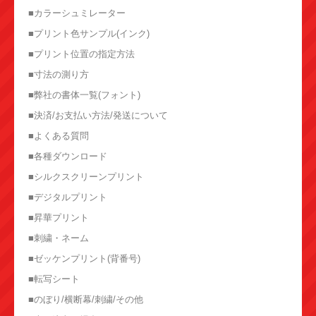
■カラーシュミレーター
■プリント色サンプル(インク)
■プリント位置の指定方法
■寸法の測り方
■弊社の書体一覧(フォント)
■決済/お支払い方法/発送について
■よくある質問
■各種ダウンロード
■シルクスクリーンプリント
■デジタルプリント
■昇華プリント
■刺繍・ネーム
■ゼッケンプリント(背番号)
■転写シート
■のぼり/横断幕/刺繍/その他