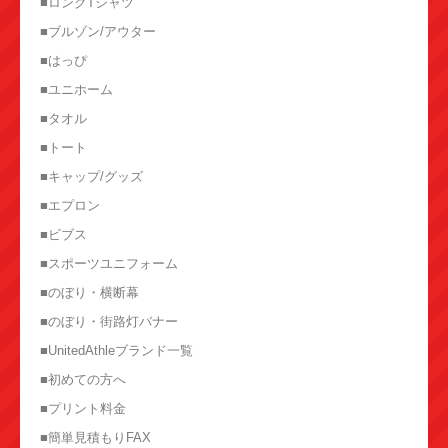
■ロングTシャツ
■ブルゾン/アウター
■はっぴ
■ユニホーム
■タオル
■トート
■キャップ/グッズ
■エプロン
■ビブス
■スポーツユニフォーム
■のぼり・横断幕
■のぼり・街路灯バナー
■UnitedAthleブランド一覧
■初めての方へ
■プリント料金
■簡単見積もりFAX