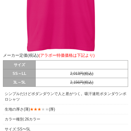
メーカー定価(税込)
(アラボー特価価格は下記より)
サイズ
SS～LL
2,013円(税込)
3L～5L
2,156円(税込)
シンプルだけどボダンダウンで人と差がつく。吸汗速乾ボタンダウンポ
ロシャツ
生地の厚さ(薄)
★★★
★★
(厚)
カラー種別:26カラー
サイズ:SS〜5L