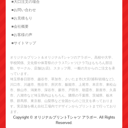
■大口注文の場合
■お問い合わせ
■お見積もり
■会社概要
■お客様の声
■サイトマップ
オリジナルプリント＆オリジナルTシャツのアラボー。高校や大学、
学校関係、文化祭や体育祭のクラスTシャツ(クラT)はもちろん部活
動、サークル、店舗(お店)、スタッフ用、一般の方からのご注文を承
っています。
埼玉県春日部市、越谷市、草加市、さいたま市(大宮/浦和/岩槻など)、
川口市、川越市、熊谷市、所沢市、飯能市、上尾市、本庄市、東松山
市、狭山市、鴻巣市、深谷市、蕨市、戸田市、朝霞市、新座市、久喜
市、八潮市など埼玉県内はもちろん、隣県の千葉県、茨城県、栃木
県、群馬県、東京都、山梨県など全国からのご注文を承っておりま
す。実店舗を構え自社工場内でデザインからプリントまで行っており
ます。
Copyright © オリジナルプリントTシャツ アラボー. All Rights
Reserved.