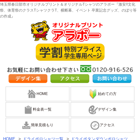
埼玉県春日部市オリジナルプリント＆オリジナルTシャツのアラボー『激安!!文化
祭、体育祭のクラスTシャツクラT、横断幕、イベント 卒業記念グッズ、のぼり等
の作成』
HOME
始めての方
料金表一覧
デザイン集
簡単見積もり
アクセス
HOME
>
ドライポロシャツ一覧
>
ドライボタンダウンポロシャツ