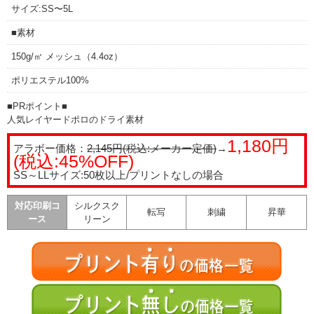
サイズ:SS〜5L
■素材
150g/㎡ メッシュ（4.4oz）
ポリエステル100%
■PRポイント■
人気レイヤードポロのドライ素材
1,180円
アラボー価格：
2,145円(税込:メーカー定価)
→
(税込:45%OFF)
SS～LLサイズ:50枚以上/プリントなしの場合
対応印刷コ
シルクスク
転写
刺繍
昇華
ース
リーン