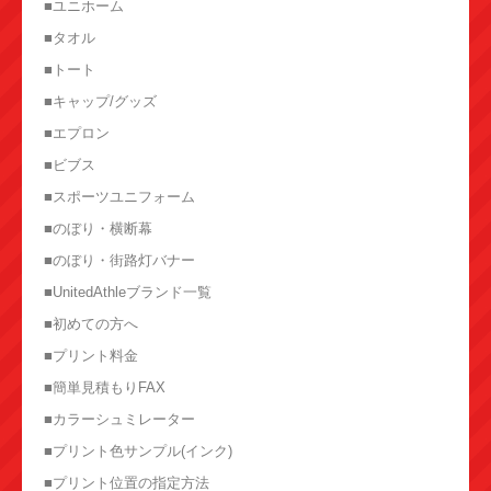
■ユニホーム
■タオル
■トート
■キャップ/グッズ
■エプロン
■ビブス
■スポーツユニフォーム
■のぼり・横断幕
■のぼり・街路灯バナー
■UnitedAthleブランド一覧
■初めての方へ
■プリント料金
■簡単見積もりFAX
■カラーシュミレーター
■プリント色サンプル(インク)
■プリント位置の指定方法