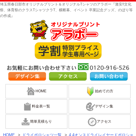
埼玉県春日部市オリジナルプリント＆オリジナルTシャツのアラボー『激安!!文化
祭、体育祭のクラスTシャツクラT、横断幕、イベント 卒業記念グッズ、のぼり等
の作成』
HOME
始めての方
料金表一覧
デザイン集
簡単見積もり
アクセス
HOME
>
ドライポロシャツ一覧
>
4.4オンスドライレイヤードポロシャ