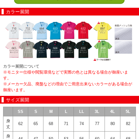
カラー展開
カラー展開について
※モニター仕様や閲覧環境などで実際の色とは異なる場合が御座いま
す。
※メーカー欠品、廃盤などの理由でご用意出来ないカラーがある場合が
御座います。
サイズ展開
SS
S
M
L
LL
3L
4L
5L
身
62
65
68
71
74
77
80
82
丈
身
44
47
50
53
56
60
64
68