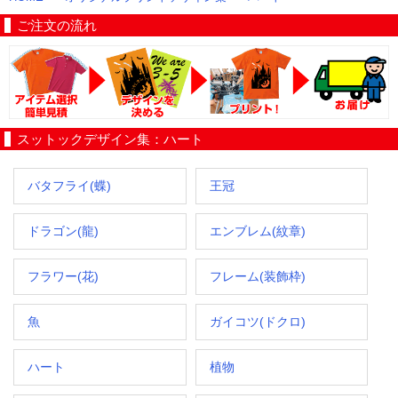
ご注文の流れ
スットックデザイン集：ハート
バタフライ(蝶)
王冠
ドラゴン(龍)
エンブレム(紋章)
フラワー(花)
フレーム(装飾枠)
魚
ガイコツ(ドクロ)
ハート
植物