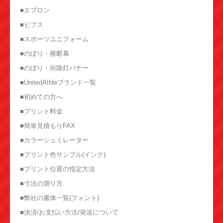
■エプロン
■ビブス
■スポーツユニフォーム
■のぼり・横断幕
■のぼり・街路灯バナー
■UnitedAthleブランド一覧
■初めての方へ
■プリント料金
■簡単見積もりFAX
■カラーシュミレーター
■プリント色サンプル(インク)
■プリント位置の指定方法
■寸法の測り方
■弊社の書体一覧(フォント)
■決済/お支払い方法/発送について