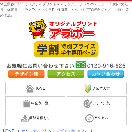
埼玉県春日部市オリジナルプリント＆オリジナルTシャツのアラボー『激安!!文化
祭、体育祭のクラスTシャツクラT、横断幕、イベント 卒業記念グッズ、のぼり等
の作成』
HOME
始めての方
料金表一覧
デザイン集
簡単見積もり
アクセス
HOME
>
オリジナルプリントデザイン集
>
ハート