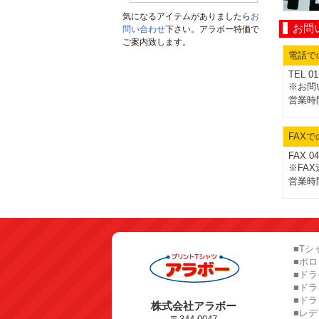
気になるアイテムがありましたら
お
お問
問い合わせ
下さい。アラボー特価で
ご案内致します。
電話で
TEL 01
※お問
営業時間
FAX
FAX 04
※FA
営業時間
■Tシ
■ポ
■ドラ
■ド
■ドラ
株式会社アラボー
■レ