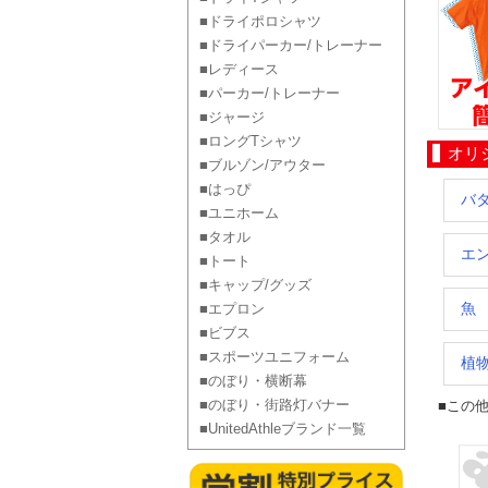
■ドライポロシャツ
■ドライパーカー/トレーナー
■レディース
■パーカー/トレーナー
■ジャージ
■ロングTシャツ
オリ
■ブルゾン/アウター
■はっぴ
バタ
■ユニホーム
■タオル
エン
■トート
■キャップ/グッズ
魚
■エプロン
■ビブス
■スポーツユニフォーム
植
■のぼり・横断幕
■のぼり・街路灯バナー
■この
■UnitedAthleブランド一覧