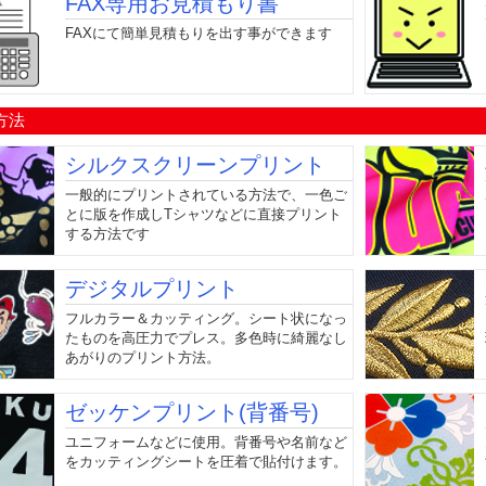
FAX専用お見積もり書
FAXにて簡単見積もりを出す事ができます
方法
シルクスクリーンプリント
一般的にプリントされている方法で、一色ご
とに版を作成しTシャツなどに直接プリント
する方法です
デジタルプリント
フルカラー＆カッティング。シート状になっ
たものを高圧力でプレス。多色時に綺麗なし
あがりのプリント方法。
ゼッケンプリント(背番号)
ユニフォームなどに使用。背番号や名前など
をカッティングシートを圧着で貼付けます。