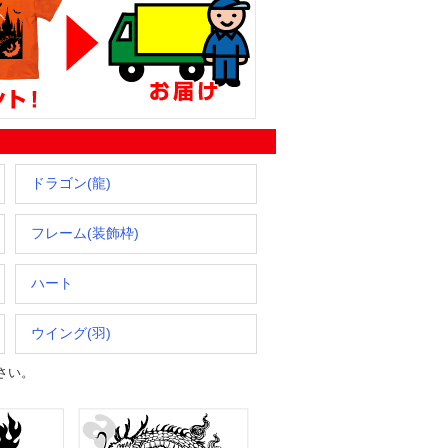
ドラゴン(龍)
フレーム(装飾枠)
ハート
ウイング(羽)
さい。