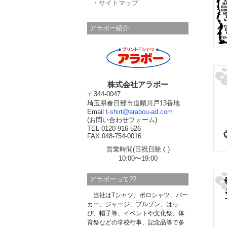
・サイトマップ
アラボー紹介
株式会社アラボー
〒344-0047
埼玉県春日部市道順川戸13番地
Email
t-shirt@arabou-ad.com
(お問い合わせフォーム)
TEL 0120-916-526
FAX 048-754-0016
営業時間(日祝日除く)
10:00〜19:00
アラボーって??
当社はTシャツ、ポロシャツ、パー
カー、ジャージ、ブルゾン、はっ
ぴ、帽子等、イベントや文化祭、体
育祭などの学校行事、記念品等で多