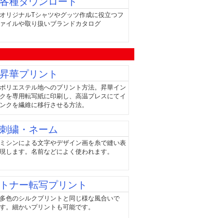
各種ダウンロード
オリジナルTシャツやグッツ作成に役立つフ
ァイルや取り扱いブランドカタログ
昇華プリント
ポリエステル地へのプリント方法。昇華イン
クを専用転写紙に印刷し、高温プレスにてイ
ンクを繊維に移行させる方法。
刺繍・ネーム
ミシンによる文字やデザイン画を糸で縫い表
現します。名前などによく使われます。
トナー転写プリント
多色のシルクプリントと同じ様な風合いで
す。細かいプリントも可能です。