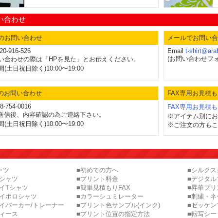
い合わせ
のお問い合わせ
メールでお問い合
20-916-526
Email
t-shirt@ar
(お問い合わせフォ
い合わせの際は「HPを見た」とお伝えください。
(土日祝日除く)10:00〜19:00
でのお問い合わせ
FAX専用お見積も
8-754-0016
FAX専用お見積
X送信後、内容確認の為ご連絡下さい。
※アイテム別にお
(土日祝日除く)10:00〜19:00
※ご注文の方もこ
ャツ
■初めての方へ
■シルク
ロシャツ
■プリント料金
■デジタル
イTシャツ
■簡単見積もりFAX
■昇華プリ
ライポロシャツ
■カラーシュミレーター
■刺繍・ネ
イパーカー/トレーナー
■プリント色サンプル(インク)
■ゼッケン
ディース
■プリント位置の指定方法
■転写シー