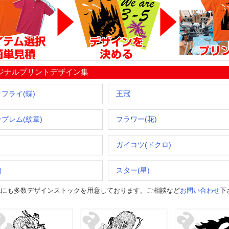
ジナルプリントデザイン集
フライ(蝶)
王冠
ブレム(紋章)
フラワー(花)
ガイコツ(ドクロ)
物
スター(星)
他にも多数デザインストックを用意しております。ご相談など
お問い合わせ
下