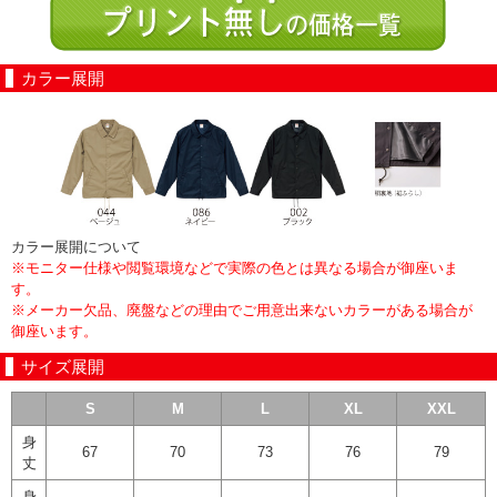
カラー展開
カラー展開について
※モニター仕様や閲覧環境などで実際の色とは異なる場合が御座いま
す。
※メーカー欠品、廃盤などの理由でご用意出来ないカラーがある場合が
御座います。
サイズ展開
S
M
L
XL
XXL
身
67
70
73
76
79
丈
身