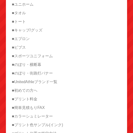
■ユニホーム
■タオル
■トート
■キャップ/グッズ
■エプロン
■ビブス
■スポーツユニフォーム
■のぼり・横断幕
■のぼり・街路灯バナー
■UnitedAthleブランド一覧
■初めての方へ
■プリント料金
■簡単見積もりFAX
■カラーシュミレーター
■プリント色サンプル(インク)