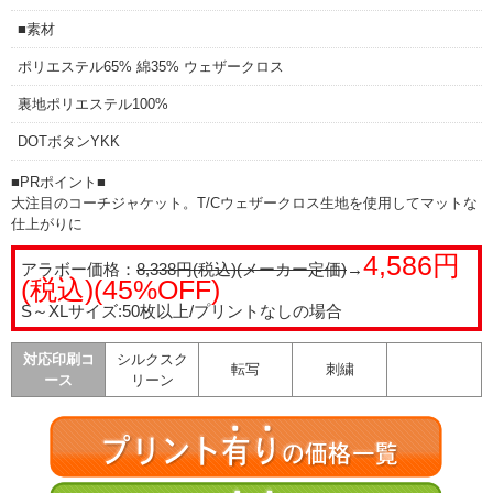
■素材
ポリエステル65% 綿35% ウェザークロス
裏地ポリエステル100%
DOTボタンYKK
■PRポイント■
大注目のコーチジャケット。T/Cウェザークロス生地を使用してマットな
仕上がりに
4,586円
アラボー価格：
8,338円(税込)(メーカー定価)
→
(税込)(45%OFF)
S～XLサイズ:50枚以上/プリントなしの場合
対応印刷コ
シルクスク
転写
刺繍
ース
リーン