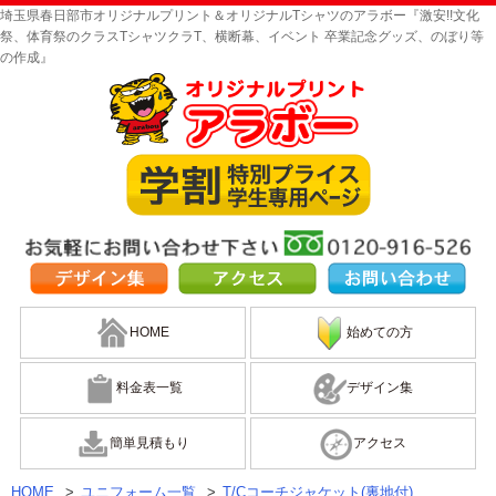
埼玉県春日部市オリジナルプリント＆オリジナルTシャツのアラボー『激安!!文化
祭、体育祭のクラスTシャツクラT、横断幕、イベント 卒業記念グッズ、のぼり等
の作成』
HOME
始めての方
料金表一覧
デザイン集
簡単見積もり
アクセス
HOME
>
ユニフォーム一覧
>
T/Cコーチジャケット(裏地付)