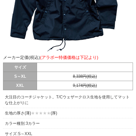
メーカー定価(税込)
(アラボー特価価格は下記より)
サイズ
S～XL
8,338円(税込)
XXL
9,174円(税込)
大注目のコーチジャケット。T/Cウェザークロス生地を使用してマット
な仕上がりに
生地の厚さ(薄)
★★★★★
(厚)
カラー種別:3カラー
サイズ:S～XXL