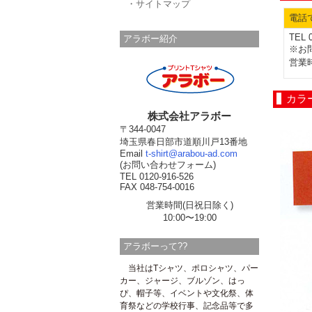
・サイトマップ
電話
TEL 
アラボー紹介
※お
営業時
カラ
株式会社アラボー
〒344-0047
埼玉県春日部市道順川戸13番地
Email
t-shirt@arabou-ad.com
(お問い合わせフォーム)
TEL 0120-916-526
FAX 048-754-0016
営業時間(日祝日除く)
10:00〜19:00
アラボーって??
当社はTシャツ、ポロシャツ、パー
カー、ジャージ、ブルゾン、はっ
ぴ、帽子等、イベントや文化祭、体
育祭などの学校行事、記念品等で多