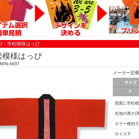
ぴ：市松模様はっぴ
松模様はっぴ
IN-6697
メーカー定価
サイズ
F
背面に市松模
生地の厚さ(薄
カラー種別:
サイズ:F