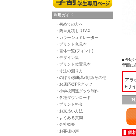
利用ガイド
・初めての方へ
・簡単見積もりFAX
・カラーシュミレーター
・プリント色見本
・書体一覧(フォント)
・デザイン集
■PRポ
・プリント位置見本
背面に
・寸法の測り方
・のぼり/横断幕/刺繍/その他
アラ
・お店応援PRグッツ
Fサ
・小学校関連グッツ制作
・各種ダウンロード
対
・プリント料金
・お支払い方法
・よくある質問
・会社概要
・お客様の声
価