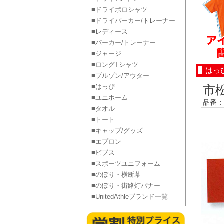
■ドライポロシャツ
■ドライパーカー/トレーナー
■レディース
■パーカー/トレーナー
■ジャージ
■ロングTシャツ
はっ
■ブルゾン/アウター
■はっぴ
市
■ユニホーム
品番：M
■タオル
■トート
■キャップ/グッズ
■エプロン
■ビブス
■スポーツユニフォーム
■のぼり・横断幕
■のぼり・街路灯バナー
■UnitedAthleブランド一覧