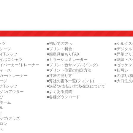
ャツ
■初めての方へ
■シルク
ロシャツ
■プリント料金
■デジタル
イTシャツ
■簡単見積もりFAX
■昇華プリ
ライポロシャツ
■カラーシュミレーター
■刺繍・ネ
イパーカー/トレーナー
■プリント色サンプル(インク)
■ゼッケン
ディース
■プリント位置の指定方法
■転写シー
カー/トレーナー
■寸法の測り方
■のぼり/
ージ
■弊社の書体一覧(フォント)
■大口注文
グTシャツ
■決済/お支払い方法/発送について
ゾン/アウター
■よくある質問
ぴ
■各種ダウンロード
ニホーム
ル
ト
ップ/グッズ
ロン
ス