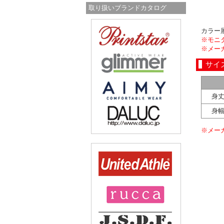
取り扱いブランドカタログ
カラー
※モニ
※メー
サイ
身
身
※メー