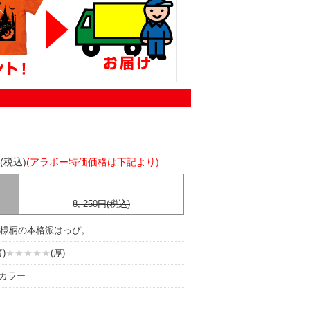
(税込)
(アラボー特価価格は下記より)
8, 250円(税込)
様柄の本格派はっぴ。
)
★★★★★
(厚)
5カラー