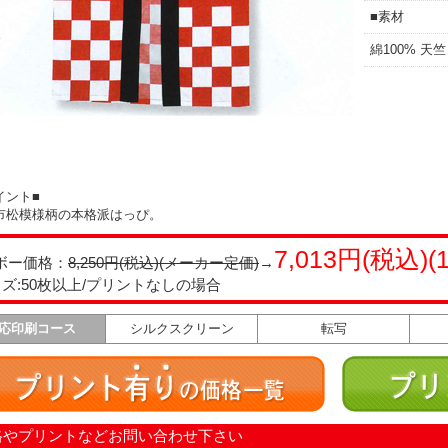
■素材
綿100% 天竺
イント■
市松模様柄の本格派はっぴ。
7,013円(税込)(
ボー価格：
8,250円(税込)(メーカー定価)
→
イズ:50枚以上/プリントなしの場合
応印刷コース
シルクスクリーン
転写
格やプリントなどお問い合わせ下さい