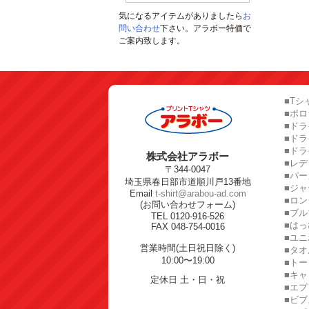
気になるアイテムがありましたら
お
問い合わせ
下さい。アラボー特価で
ご案内致します。
■Tシ
■ポ
■ドラ
■ド
■ドラ
株式会社アラボー
■レ
〒344-0047
■パー
埼玉県春日部市道順川戸13番地
■ジャ
Email
t-shirt@arabou-ad.com
■ロン
(お問い合わせフォーム)
■ブル
TEL 0120-916-526
■はっ
FAX 048-754-0016
■ユ
営業時間(土日祝日除く)
■タオ
10:00〜19:00
■トー
■キャ
定休日 土・日・祝
■エプ
■ビブ