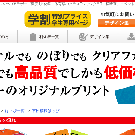
ャツのアラボー『激安!!文化祭、体育祭のクラスTシャツクラT、横断幕、イベント
ての方
料金表一覧
デザイン集
>
はっぴ一覧
>
市松模様はっぴ
文の流れ