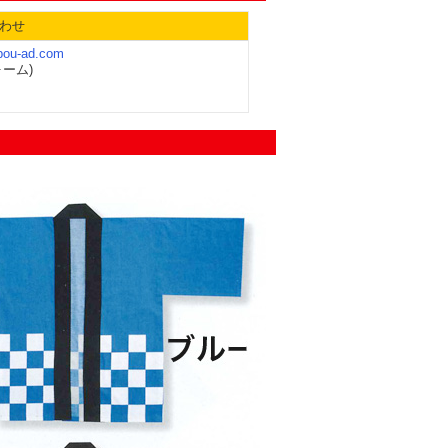
わせ
abou-ad.com
ーム)