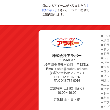
気になるアイテムがありましたら
お
問い合わせ
下さい。アラボー特価で
ご案内致します。
■Tシ
■ポ
■ドラ
■ド
■ドラ
株式会社アラボー
■レ
〒344-0047
■パー
埼玉県春日部市道順川戸13番地
■ジャ
Email
t-shirt@arabou-ad.com
■ロン
(お問い合わせフォーム)
■ブル
TEL 0120-916-526
■はっ
FAX 048-754-0016
■ユ
営業時間(土日祝日除く)
■タオ
10:00〜19:00
■トー
■キャ
定休日 土・日・祝
■エプ
■ビブ