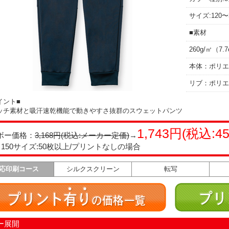
サイズ:120〜
■素材
260g/㎡（7
本体：ポリエス
リブ：ポリエス
イント■
ッチ素材と吸汗速乾機能で動きやすさ抜群のスウェットパンツ
1,743円(税込:4
ボー価格：
3,168円(税込:メーカー定価)
→
～150サイズ:50枚以上/プリントなしの場合
応印刷コース
シルクスクリーン
転写
ー展開