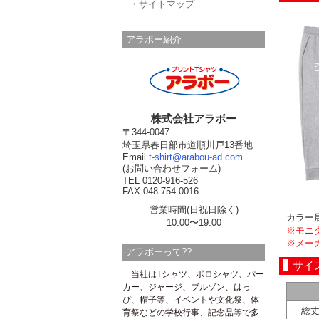
・サイトマップ
アラボー紹介
株式会社アラボー
〒344-0047
埼玉県春日部市道順川戸13番地
Email
t-shirt@arabou-ad.com
(お問い合わせフォーム)
TEL 0120-916-526
FAX 048-754-0016
営業時間(日祝日除く)
カラー
10:00〜19:00
※モニ
※メー
アラボーって??
サイ
当社はTシャツ、ポロシャツ、パー
カー、ジャージ、ブルゾン、はっ
ぴ、帽子等、イベントや文化祭、体
総
育祭などの学校行事、記念品等で多