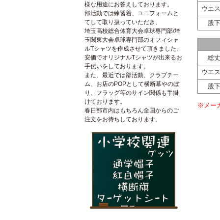
様な用途にお答えしております。
ウエ
部活動では練習着、ユニフォームと
てして取り扱っていただき、
股
埼玉高校総合体育大会卓球専門部/埼
玉関東大会卓球専門部のオフィシャ
ルTシャツを作成させて頂きました。
総
安価でオリジナルTシャツが出来るお
手伝いをしております。
ウエ
また、最近では部活動、クラブチー
ム、お店のPOPとして横断幕やのぼ
股
り、フラッグ等のサイン関係も手掛
けております。
※メー
春日部市内はもちろん全国からのご
注文をお待ちしております。