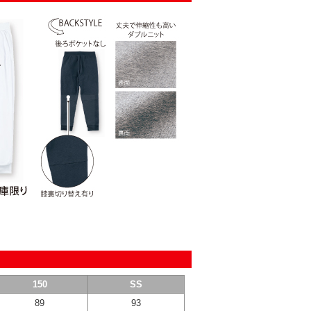
150
SS
89
93