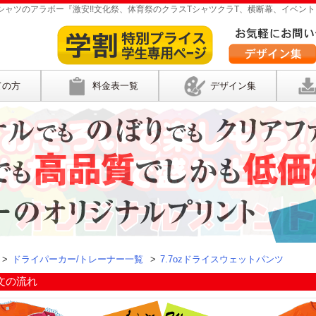
ャツのアラボー『激安!!文化祭、体育祭のクラスTシャツクラT、横断幕、イベント
ての方
料金表一覧
デザイン集
>
ドライパーカー/トレーナー一覧
>
7.7ozドライスウェットパンツ
文の流れ