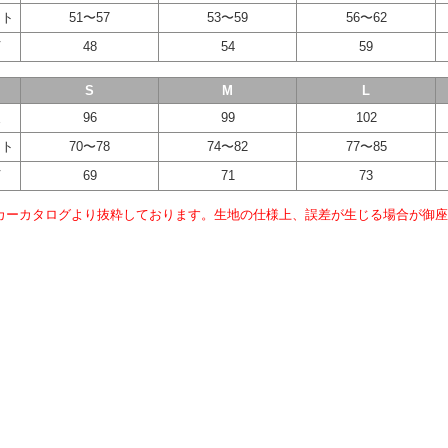
スト
51〜57
53〜59
56〜62
下
48
54
59
S
M
L
丈
96
99
102
スト
70〜78
74〜82
77〜85
下
69
71
73
カーカタログより抜粋しております。生地の仕様上、誤差が生じる場合が御座