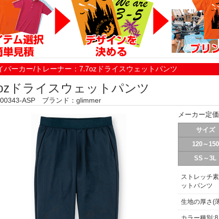
イパーカー/トレーナー：7.7ozドライスウェットパンツ
.7ozドライスウェットパンツ
0343-ASP ブランド：glimmer
メーカー定価
サイズ
120～150
SS～3L
ストレッチ素
ットパンツ
生地の厚さ(薄
カラー種別: