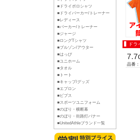
■ドライポロシャツ
■ドライパーカー/トレーナー
■レディース
■パーカー/トレーナー
■ジャージ
■ロングTシャツ
ドラ
■ブルゾン/アウター
■はっぴ
7
■ユニホーム
品番：0
■タオル
■トート
■キャップ/グッズ
■エプロン
■ビブス
■スポーツユニフォーム
■のぼり・横断幕
■のぼり・街路灯バナー
■UnitedAthleブランド一覧