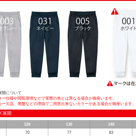
展開について
ター仕様や閲覧環境などで実際の色とは異なる場合が御座います。
カー欠品、廃盤などの理由でご用意出来ないカラーがある場合が御座います。
ズ展開
120
130
140
丈
70
77
83