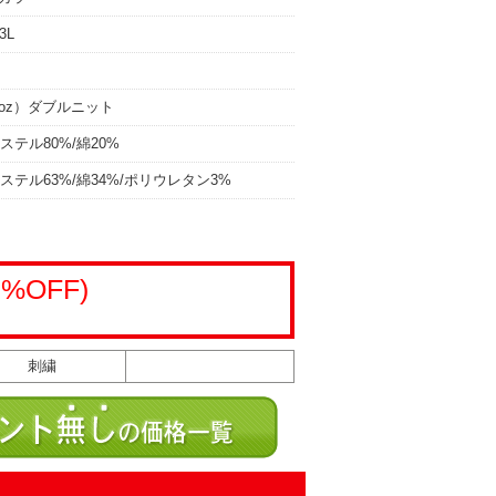
3L
.7oz）ダブルニット
テル80%/綿20%
テル63%/綿34%/ポリウレタン3%
5%OFF)
刺繍