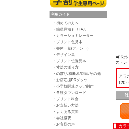
利用ガイド
・初めての方へ
・簡単見積もりFAX
・カラーシュミレーター
・プリント色見本
・書体一覧(フォント)
・デザイン集
■PRポ
・プリント位置見本
ストレ
・寸法の測り方
・のぼり/横断幕/刺繍/その他
アラ
・お店応援PRグッツ
120
・小学校関連グッツ制作
・各種ダウンロード
対
・プリント料金
・お支払い方法
・よくある質問
・会社概要
・お客様の声
カラ