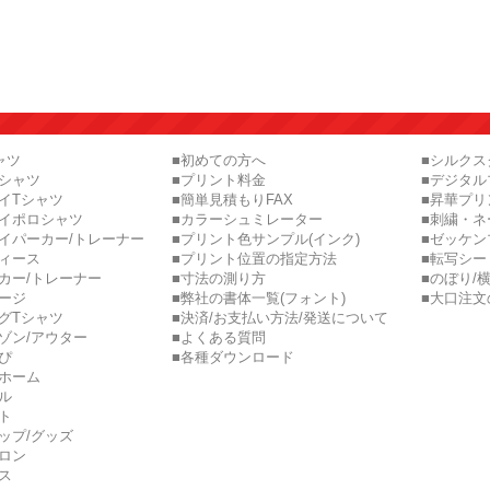
ャツ
■初めての方へ
■シルク
ロシャツ
■プリント料金
■デジタル
イTシャツ
■簡単見積もりFAX
■昇華プリ
ライポロシャツ
■カラーシュミレーター
■刺繍・ネ
イパーカー/トレーナー
■プリント色サンプル(インク)
■ゼッケン
ディース
■プリント位置の指定方法
■転写シー
カー/トレーナー
■寸法の測り方
■のぼり/
ージ
■弊社の書体一覧(フォント)
■大口注文
グTシャツ
■決済/お支払い方法/発送について
ゾン/アウター
■よくある質問
ぴ
■各種ダウンロード
ニホーム
ル
ト
ップ/グッズ
ロン
ス