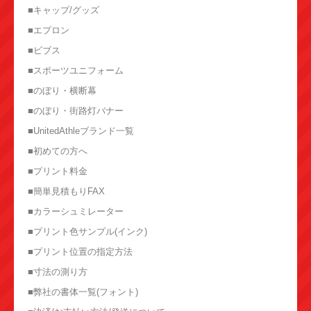
■キャップ/グッズ
■エプロン
■ビブス
■スポーツユニフォーム
■のぼり・横断幕
■のぼり・街路灯バナー
■UnitedAthleブランド一覧
■初めての方へ
■プリント料金
■簡単見積もりFAX
■カラーシュミレーター
■プリント色サンプル(インク)
■プリント位置の指定方法
■寸法の測り方
■弊社の書体一覧(フォント)