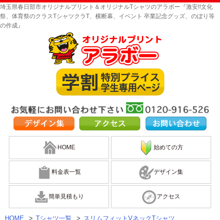
埼玉県春日部市オリジナルプリント＆オリジナルTシャツのアラボー『激安!!文化
祭、体育祭のクラスTシャツクラT、横断幕、イベント 卒業記念グッズ、のぼり等
の作成』
HOME
始めての方
料金表一覧
デザイン集
簡単見積もり
アクセス
HOME
>
Tシャツ一覧
>
スリムフィットVネックTシャツ