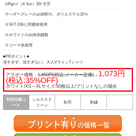
145g/㎡（4.3oz）30/-天竺
※へザーグレーのみ綿80％、ポリエステル20％
※SFT-106と同素材使用
※ホワイトのみ綿糸縫製
※コーマ糸使用
■PRポイント■
深すぎず、浅すぎない。大人VラインTシャツ
1,073円
アラボー価格：
1,650円(税込:メーカー定価)
→
(税込:35%OFF)
ホワイト/XS～XLサイズ:50枚以上/プリントなしの場合
対応印刷コ
シルクスク
転写
刺繍
ース
リーン