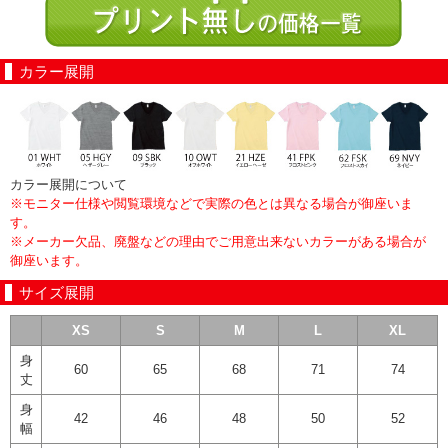
カラー展開
カラー展開について
※モニター仕様や閲覧環境などで実際の色とは異なる場合が御座いま
す。
※メーカー欠品、廃盤などの理由でご用意出来ないカラーがある場合が
御座います。
サイズ展開
XS
S
M
L
XL
身
60
65
68
71
74
丈
身
42
46
48
50
52
幅