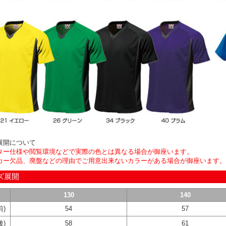
展開について
ター仕様や閲覧環境などで実際の色とは異なる場合が御座います。
カー欠品、廃盤などの理由でご用意出来ないカラーがある場合が御座います。
ズ展開
130
140
前)
54
57
後)
58
61