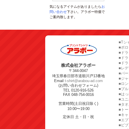
気になるアイテムがありましたら
お
問い合わせ
下さい。アラボー特価で
ご案内致します。
■Tシ
■ポ
■ドラ
■ド
■ドラ
株式会社アラボー
■レ
〒344-0047
■パー
埼玉県春日部市道順川戸13番地
■ジャ
Email
t-shirt@arabou-ad.com
■ロン
(お問い合わせフォーム)
■ブル
TEL 0120-916-526
■はっ
FAX 048-754-0016
■ユ
営業時間(土日祝日除く)
■タオ
10:00〜19:00
■トー
■キャ
定休日 土・日・祝
■エプ
■ビブ