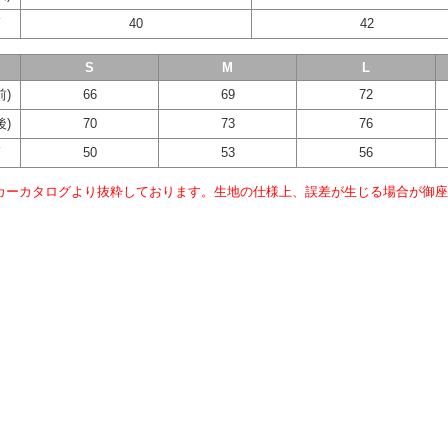
幅
40
42
S
M
L
前)
66
69
72
後)
70
73
76
幅
50
53
56
カーカタログより抜粋しております。生地の仕様上、誤差が生じる場合が御座