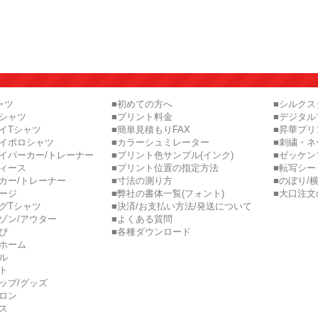
ャツ
■初めての方へ
■シルク
ロシャツ
■プリント料金
■デジタル
イTシャツ
■簡単見積もりFAX
■昇華プリ
ライポロシャツ
■カラーシュミレーター
■刺繍・ネ
イパーカー/トレーナー
■プリント色サンプル(インク)
■ゼッケン
ディース
■プリント位置の指定方法
■転写シー
カー/トレーナー
■寸法の測り方
■のぼり/
ージ
■弊社の書体一覧(フォント)
■大口注文
グTシャツ
■決済/お支払い方法/発送について
ゾン/アウター
■よくある質問
ぴ
■各種ダウンロード
ニホーム
ル
ト
ップ/グッズ
ロン
ス