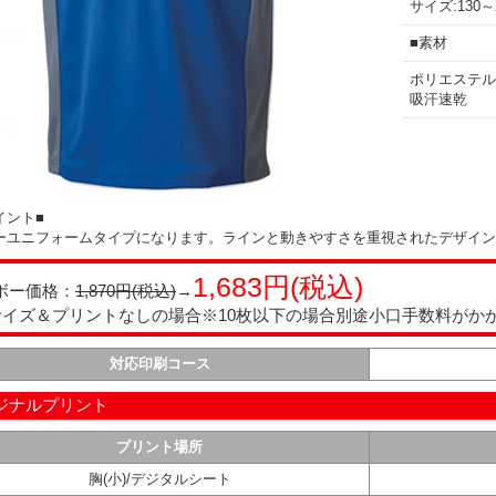
サイズ:130～
■素材
ポリエステル1
吸汗速乾
イント■
ーユニフォームタイプになります。ラインと動きやすさを重視されたデザイン
1,683円(税込)
ボー価格：
1,870円(税込)
→
0サイズ＆プリントなしの場合※10枚以下の場合別途小口手数料がか
対応印刷コース
ジナルプリント
プリント場所
胸(小)/デジタルシート