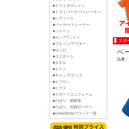
■ドライポロシャツ
■ドライパーカー/トレーナー
■レディース
■パーカー/トレーナー
■ジャージ
■ロングTシャツ
スポ
■ブルゾン/アウター
■はっぴ
ベ
■ユニホーム
品番：P
■タオル
■トート
■キャップ/グッズ
■エプロン
■ビブス
■スポーツユニフォーム
■のぼり・横断幕
■のぼり・街路灯バナー
■UnitedAthleブランド一覧