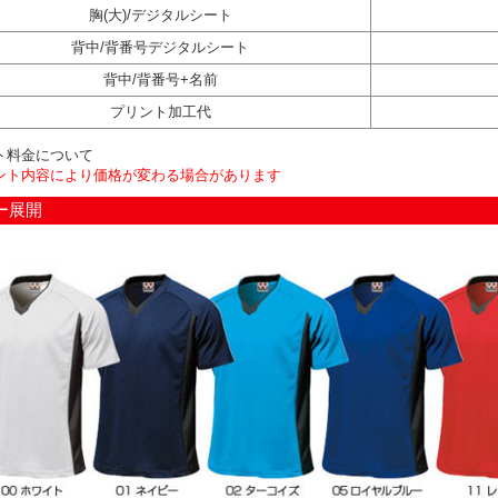
胸(大)/デジタルシート
背中/背番号デジタルシート
背中/背番号+名前
プリント加工代
ト料金について
ント内容により価格が変わる場合があります
ー展開