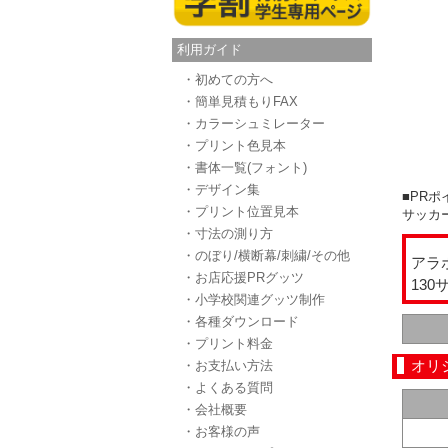
利用ガイド
・初めての方へ
・簡単見積もりFAX
・カラーシュミレーター
・プリント色見本
・書体一覧(フォント)
・デザイン集
■PRポ
・プリント位置見本
サッカ
・寸法の測り方
・のぼり/横断幕/刺繍/その他
アラ
・お店応援PRグッツ
13
・小学校関連グッツ制作
・各種ダウンロード
・プリント料金
オリ
・お支払い方法
・よくある質問
・会社概要
・お客様の声