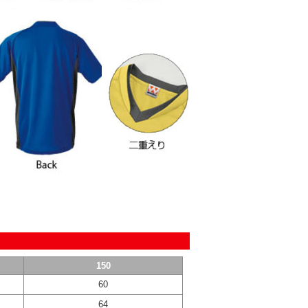
150
60
64