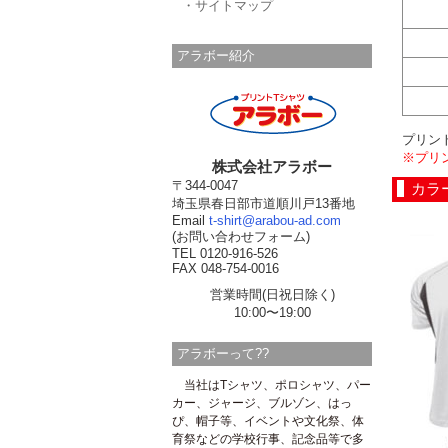
・サイトマップ
アラボー紹介
プリン
※プリ
株式会社アラボー
〒344-0047
カラ
埼玉県春日部市道順川戸13番地
Email
t-shirt@arabou-ad.com
(お問い合わせフォーム)
TEL 0120-916-526
FAX 048-754-0016
営業時間(日祝日除く)
10:00〜19:00
アラボーって??
当社はTシャツ、ポロシャツ、パー
カー、ジャージ、ブルゾン、はっ
ぴ、帽子等、イベントや文化祭、体
育祭などの学校行事、記念品等で多