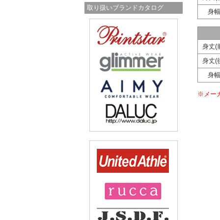
取り扱いブランドカタログ
身
身丈(
身丈(
身
※メー