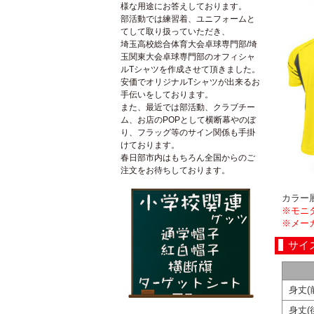
様な用途にお答えしております。
部活動では練習着、ユニフォームと
てして取り扱っていただき、
埼玉高校総合体育大会卓球専門部/埼
玉関東大会卓球専門部のオフィシャ
ルTシャツを作成させて頂きました。
安価でオリジナルTシャツが出来るお
手伝いをしております。
また、最近では部活動、クラブチー
ム、お店のPOPとして横断幕やのぼ
り、フラッグ等のサイン関係も手掛
けております。
春日部市内はもちろん全国からのご
注文をお待ちしております。
カラー
※モニ
※メー
サイ
身丈(
身丈(