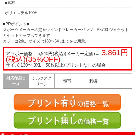
■素材
ポリエステル100%
■PRポイント■
スポーツメーカーの定番ウインドブレーカーパンツ P6700 ジャケット
とセットアップもできます
カラーは2色、サイズは130〜5XLまでをご用意。
3,861円
アラボー価格：
5,940円(税込)(メーカー定価)
→
(税込)(35%OFF)
サイズ:130〜 3XL 50枚以上/プリントなしの場合
対応印刷コ
シルクスク
転写
刺繍
ース
リーン