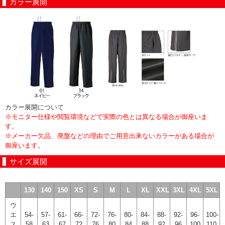
カラー展開
カラー展開について
※モニター仕様や閲覧環境などで実際の色とは異なる場合が御座いま
す。
※メーカー欠品、廃盤などの理由でご用意出来ないカラーがある場合が
御座います。
サイズ展開
130
140
150
XS
S
M
L
XL
XXL
3XL
4XL
5XL
ウ
エ
54-
57-
61-
66-
72-
76-
80-
84-
88-
92-
96-
100-
ス
58
63
67
72
76
80
84
88
92
96
100
110