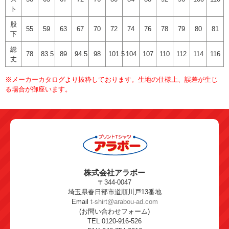
ト
股
55
59
63
67
70
72
74
76
78
79
80
81
下
総
78
83.5
89
94.5
98
101.5
104
107
110
112
114
116
丈
※メーカーカタログより抜粋しております。生地の仕様上、誤差が生じ
る場合が御座います。
株式会社アラボー
〒344-0047
埼玉県春日部市道順川戸13番地
Email
t-shirt@arabou-ad.com
(お問い合わせフォーム)
TEL 0120-916-526