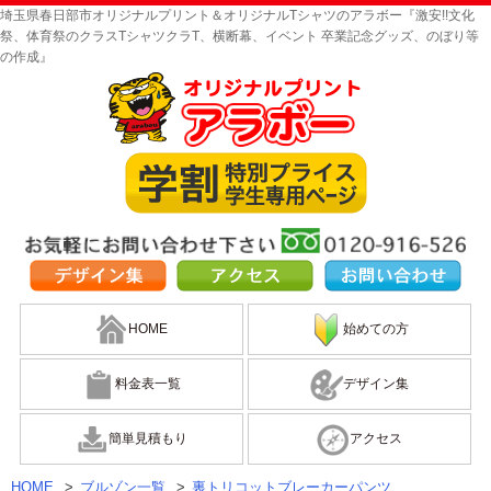
埼玉県春日部市オリジナルプリント＆オリジナルTシャツのアラボー『激安!!文化
祭、体育祭のクラスTシャツクラT、横断幕、イベント 卒業記念グッズ、のぼり等
の作成』
HOME
始めての方
料金表一覧
デザイン集
簡単見積もり
アクセス
HOME
>
ブルゾン一覧
>
裏トリコットブレーカーパンツ