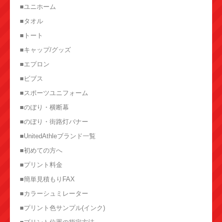
■ユニホーム
■タオル
■トート
■キャップ/グッズ
■エプロン
■ビブス
■スポーツユニフォーム
■のぼり・横断幕
■のぼり・街路灯バナー
■UnitedAthleブランド一覧
■初めての方へ
■プリント料金
■簡単見積もりFAX
■カラーシュミレーター
■プリント色サンプル(インク)