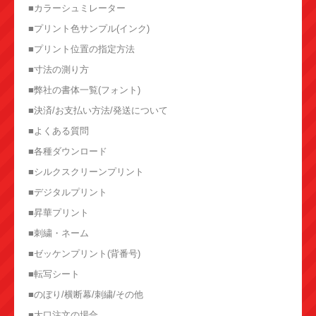
■カラーシュミレーター
■プリント色サンプル(インク)
■プリント位置の指定方法
■寸法の測り方
■弊社の書体一覧(フォント)
■決済/お支払い方法/発送について
■よくある質問
■各種ダウンロード
■シルクスクリーンプリント
■デジタルプリント
■昇華プリント
■刺繍・ネーム
■ゼッケンプリント(背番号)
■転写シート
■のぼり/横断幕/刺繍/その他
■大口注文の場合