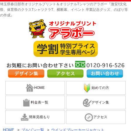
埼玉県春日部市オリジナルプリント＆オリジナルTシャツのアラボー『激安!!文化
祭、体育祭のクラスTシャツクラT、横断幕、イベント 卒業記念グッズ、のぼり等
の作成』
HOME
始めての方
料金表一覧
デザイン集
簡単見積もり
アクセス
HOME
>
ブルゾン一覧
>
ウインドブレーカージャケット