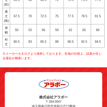
(前)
着
丈
67.5
70
72.5
75
77.5
79.5
81.5
(後)
身
50
53
56
59
62
65
68
幅
裄
80.5
83
85.5
88
90.5
92.5
94.5
丈
※メーカーカタログより抜粋しております。生地の仕様上、誤差が生じ
る場合が御座います。
株式会社アラボー
〒344-0047
埼玉県春日部市道順川戸13番地