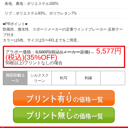
表地、裏地：ポリエステル100%
リブ：ポリエステル93%、ポリウレタン7%
■PRポイント■
防風性、撥水性、スポーツメーカーの定番ウインドブレーカー 反射テー
プ付き
カラーは6色、サイズはS〜4XLまでをご用意。
5,577円
アラボー価格：
8,580円(税込)(メーカー定価)
→
(税込)(35%OFF)
50枚以上/プリントなしの場合
対応印刷コ
シルクスク
転写
刺繍
ース
リーン