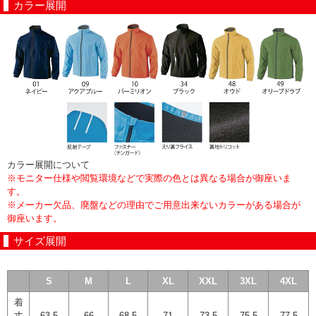
カラー展開
カラー展開について
※モニター仕様や閲覧環境などで実際の色とは異なる場合が御座いま
す。
※メーカー欠品、廃盤などの理由でご用意出来ないカラーがある場合が
御座います。
サイズ展開
S
M
L
XL
XXL
3XL
4XL
着
丈
63.5
66
68.5
71
73.5
75.5
77.5