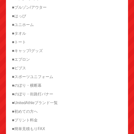
■ブルゾン/アウター
■はっぴ
■ユニホーム
■タオル
■トート
■キャップ/グッズ
■エプロン
■ビブス
■スポーツユニフォーム
■のぼり・横断幕
■のぼり・街路灯バナー
■UnitedAthleブランド一覧
■初めての方へ
■プリント料金
■簡単見積もりFAX