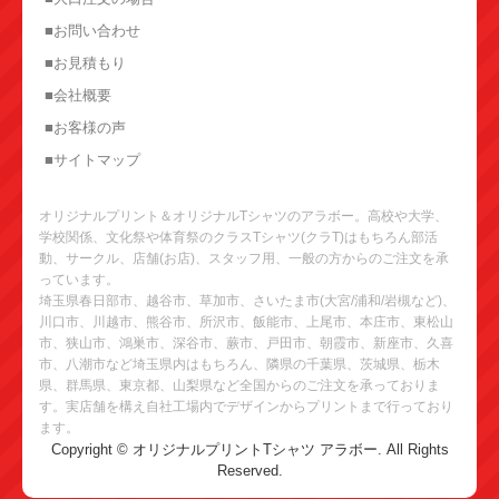
■お問い合わせ
■お見積もり
■会社概要
■お客様の声
■サイトマップ
オリジナルプリント＆オリジナルTシャツのアラボー。高校や大学、
学校関係、文化祭や体育祭のクラスTシャツ(クラT)はもちろん部活
動、サークル、店舗(お店)、スタッフ用、一般の方からのご注文を承
っています。
埼玉県春日部市、越谷市、草加市、さいたま市(大宮/浦和/岩槻など)、
川口市、川越市、熊谷市、所沢市、飯能市、上尾市、本庄市、東松山
市、狭山市、鴻巣市、深谷市、蕨市、戸田市、朝霞市、新座市、久喜
市、八潮市など埼玉県内はもちろん、隣県の千葉県、茨城県、栃木
県、群馬県、東京都、山梨県など全国からのご注文を承っておりま
す。実店舗を構え自社工場内でデザインからプリントまで行っており
ます。
Copyright © オリジナルプリントTシャツ アラボー. All Rights
Reserved.