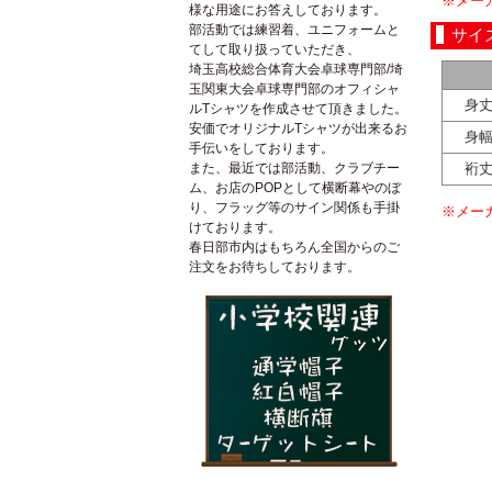
※メー
様な用途にお答えしております。
部活動では練習着、ユニフォームと
サイ
てして取り扱っていただき、
埼玉高校総合体育大会卓球専門部/埼
玉関東大会卓球専門部のオフィシャ
身
ルTシャツを作成させて頂きました。
安価でオリジナルTシャツが出来るお
身
手伝いをしております。
裄
また、最近では部活動、クラブチー
ム、お店のPOPとして横断幕やのぼ
り、フラッグ等のサイン関係も手掛
※メー
けております。
春日部市内はもちろん全国からのご
注文をお待ちしております。