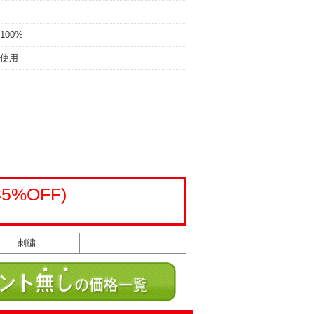
00%
ム使用
35%OFF)
刺繍