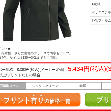
■素材
ポリエステル1
TPUフィル
イント■
、撥水性、さらに裏地のフリースで防寒もアップ。
4色、サイズは130〜3XLまでをご用意。
5,434円(税込)(
ボー価格：
8,360円(税込)(メーカー定価)
→
枚以上/プリントなしの場合
応印刷コース
シルクスクリーン
転写