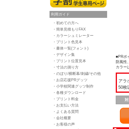
利用ガイド
・初めての方へ
・簡単見積もりFAX
・カラーシュミレーター
・プリント色見本
・書体一覧(フォント)
・デザイン集
■PRポ
・プリント位置見本
防風性
カラーは
・寸法の測り方
・のぼり/横断幕/刺繍/その他
・お店応援PRグッツ
アラ
・小学校関連グッツ制作
50
・各種ダウンロード
・プリント料金
対
・お支払い方法
・よくある質問
・会社概要
・お客様の声