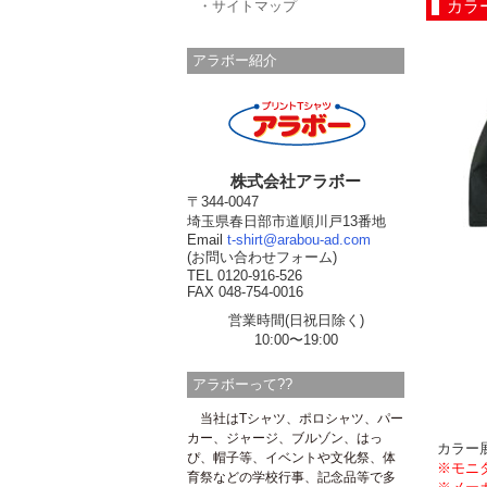
カラ
・サイトマップ
アラボー紹介
株式会社アラボー
〒344-0047
埼玉県春日部市道順川戸13番地
Email
t-shirt@arabou-ad.com
(お問い合わせフォーム)
TEL 0120-916-526
FAX 048-754-0016
営業時間(日祝日除く)
10:00〜19:00
アラボーって??
当社はTシャツ、ポロシャツ、パー
カー、ジャージ、ブルゾン、はっ
カラー
ぴ、帽子等、イベントや文化祭、体
※モニ
育祭などの学校行事、記念品等で多