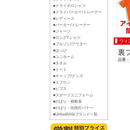
■ドライポロシャツ
■ドライパーカー/トレーナー
■レディース
■パーカー/トレーナー
■ジャージ
■ロングTシャツ
ウィ
■ブルゾン/アウター
■はっぴ
裏
■ユニホーム
品番：
■タオル
■トート
■キャップ/グッズ
■エプロン
■ビブス
■スポーツユニフォーム
■のぼり・横断幕
■のぼり・街路灯バナー
■UnitedAthleブランド一覧