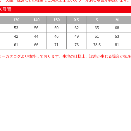
カー欠品、廃盤などの理由でご用意出来ないカラーがある場合が御座います。
ズ展開
130
140
150
XS
S
M
丈
53
56
59
62
65
68
幅
42
44
46
49
51
53
丈
61
66
71
76
78.5
81
カーカタログより抜粋しております。生地の仕様上、誤差が生じる場合が御座