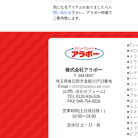
気になるアイテムがありましたら
お
問い合わせ
下さい。アラボー特価で
ご案内致します。
■Tシ
■ポ
■ドラ
■ド
■ドラ
株式会社アラボー
■レ
〒344-0047
■パー
埼玉県春日部市道順川戸13番地
■ジャ
Email
t-shirt@arabou-ad.com
■ロン
(お問い合わせフォーム)
■ブル
TEL 0120-916-526
■はっ
FAX 048-754-0016
■ユ
営業時間(土日祝日除く)
■タオ
10:00〜19:00
■トー
■キャ
定休日 土・日・祝
■エプ
■ビブ