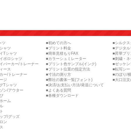
ャツ
■初めての方へ
■シルク
ロシャツ
■プリント料金
■デジタル
イTシャツ
■簡単見積もりFAX
■昇華プリ
ライポロシャツ
■カラーシュミレーター
■刺繍・ネ
イパーカー/トレーナー
■プリント色サンプル(インク)
■ゼッケン
ディース
■プリント位置の指定方法
■転写シー
カー/トレーナー
■寸法の測り方
■のぼり/
ージ
■弊社の書体一覧(フォント)
■大口注文
グTシャツ
■決済/お支払い方法/発送について
ゾン/アウター
■よくある質問
ぴ
■各種ダウンロード
ニホーム
ル
ト
ップ/グッズ
ロン
ス