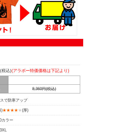
(税込)
(アラボー特価価格は下記より)
L
8,360円(税込)
スで防寒アップ
)
★★★★
★
(厚)
0カラー
3XL