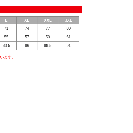
L
XL
XXL
3XL
71
74
77
80
55
57
59
61
83.5
86
88.5
91
います。