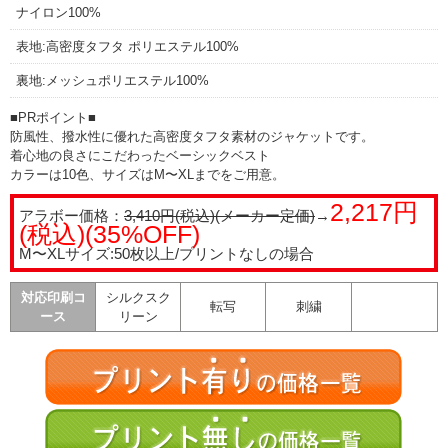
ナイロン100%
表地:高密度タフタ ポリエステル100%
裏地:メッシュポリエステル100%
■PRポイント■
防風性、撥水性に優れた高密度タフタ素材のジャケットです。
着心地の良さにこだわったベーシックベスト
カラーは10色、サイズはM〜XLまでをご用意。
2,217円
アラボー価格：
3,410円(税込)(メーカー定価)
→
(税込)(35%OFF)
M〜XLサイズ:50枚以上/プリントなしの場合
対応印刷コ
シルクスク
転写
刺繍
ース
リーン