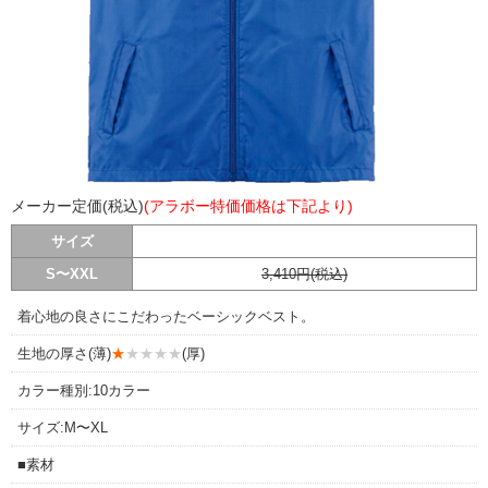
メーカー定価(税込)
(アラボー特価価格は下記より)
サイズ
S〜XXL
3,410円(税込)
着心地の良さにこだわったベーシックベスト。
生地の厚さ(薄)
★
★★★★
(厚)
カラー種別:10カラー
サイズ:M〜XL
■素材