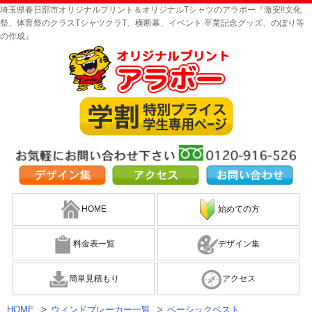
埼玉県春日部市オリジナルプリント＆オリジナルTシャツのアラボー『激安!!文化
祭、体育祭のクラスTシャツクラT、横断幕、イベント 卒業記念グッズ、のぼり等
の作成』
HOME
始めての方
料金表一覧
デザイン集
簡単見積もり
アクセス
HOME
>
ウィンドブレーカー一覧
>
ベーシックベスト