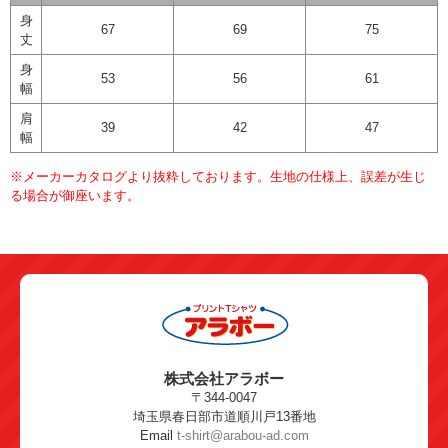
身
67
69
75
丈
身
53
56
61
幅
肩
39
42
47
幅
※メーカーカタログより抜粋しております。生地の仕様上、誤差が生じ
る場合が御座います。
株式会社アラボー
〒344-0047
埼玉県春日部市道順川戸13番地
Email
t-shirt@arabou-ad.com