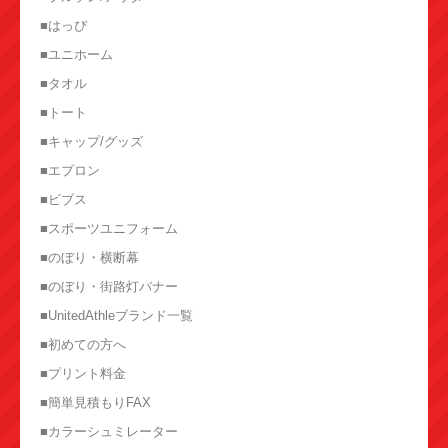
■はっぴ
■ユニホーム
■タオル
■トート
■キャップ/グッズ
■エプロン
■ビブス
■スポーツユニフォーム
■のぼり・横断幕
■のぼり・街路灯バナー
■UnitedAthleブランド一覧
■初めての方へ
■プリント料金
■簡単見積もりFAX
■カラーシュミレーター