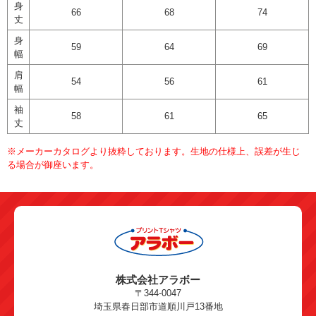
身
66
68
74
丈
身
59
64
69
幅
肩
54
56
61
幅
袖
58
61
65
丈
※メーカーカタログより抜粋しております。生地の仕様上、誤差が生じ
る場合が御座います。
株式会社アラボー
〒344-0047
埼玉県春日部市道順川戸13番地