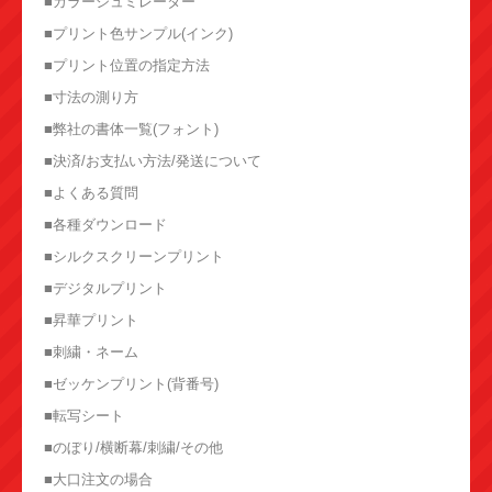
■カラーシュミレーター
■プリント色サンプル(インク)
■プリント位置の指定方法
■寸法の測り方
■弊社の書体一覧(フォント)
■決済/お支払い方法/発送について
■よくある質問
■各種ダウンロード
■シルクスクリーンプリント
■デジタルプリント
■昇華プリント
■刺繍・ネーム
■ゼッケンプリント(背番号)
■転写シート
■のぼり/横断幕/刺繍/その他
■大口注文の場合