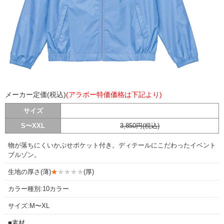
メーカー定価(税込)
(アラボー特価価格は下記より)
サイズ
S〜XXL
3,850円(税込)
物が落ちにくいかぶせポケット付き。ディテールにこだわったイベント
ブルゾン。
生地の厚さ(薄)
★
★★★★
(厚)
カラー種別:10カラー
サイズ:M〜XL
■素材