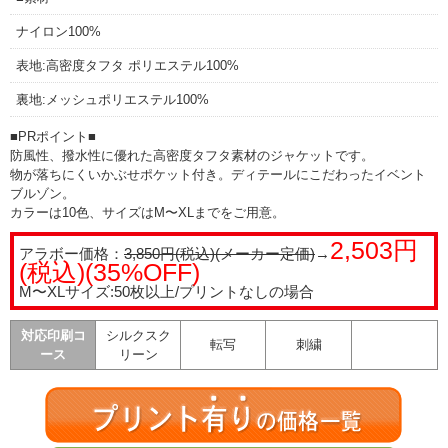
ナイロン100%
表地:高密度タフタ ポリエステル100%
裏地:メッシュポリエステル100%
■PRポイント■
防風性、撥水性に優れた高密度タフタ素材のジャケットです。
物が落ちにくいかぶせポケット付き。ディテールにこだわったイベント
ブルゾン。
カラーは10色、サイズはM〜XLまでをご用意。
2,503円
アラボー価格：
3,850円(税込)(メーカー定価)
→
(税込)(35%OFF)
M〜XLサイズ:50枚以上/プリントなしの場合
対応印刷コ
シルクスク
転写
刺繍
ース
リーン