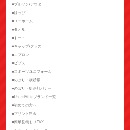
■ブルゾン/アウター
■はっぴ
■ユニホーム
■タオル
■トート
■キャップ/グッズ
■エプロン
■ビブス
■スポーツユニフォーム
■のぼり・横断幕
■のぼり・街路灯バナー
■UnitedAthleブランド一覧
■初めての方へ
■プリント料金
■簡単見積もりFAX