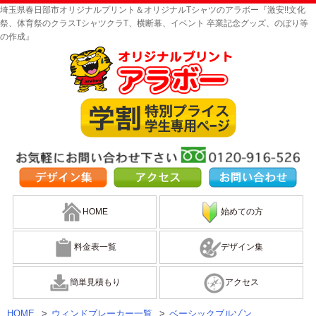
埼玉県春日部市オリジナルプリント＆オリジナルTシャツのアラボー『激安!!文化
祭、体育祭のクラスTシャツクラT、横断幕、イベント 卒業記念グッズ、のぼり等
の作成』
HOME
始めての方
料金表一覧
デザイン集
簡単見積もり
アクセス
HOME
>
ウィンドブレーカー一覧
>
ベーシックブルゾン