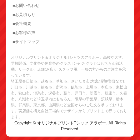
■お問い合わせ
■お見積もり
■会社概要
■お客様の声
■サイトマップ
オリジナルプリント＆オリジナルTシャツのアラボー。高校や大学、
学校関係、文化祭や体育祭のクラスTシャツ(クラT)はもちろん部活
動、サークル、店舗(お店)、スタッフ用、一般の方からのご注文を承
っています。
埼玉県春日部市、越谷市、草加市、さいたま市(大宮/浦和/岩槻など)、
川口市、川越市、熊谷市、所沢市、飯能市、上尾市、本庄市、東松山
市、狭山市、鴻巣市、深谷市、蕨市、戸田市、朝霞市、新座市、久喜
市、八潮市など埼玉県内はもちろん、隣県の千葉県、茨城県、栃木
県、群馬県、東京都、山梨県など全国からのご注文を承っておりま
す。実店舗を構え自社工場内でデザインからプリントまで行っており
ます。
Copyright © オリジナルプリントTシャツ アラボー. All Rights
Reserved.