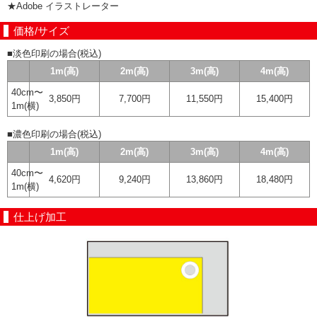
★Adobe イラストレーター
価格/サイズ
■淡色印刷の場合(税込)
1m(高)
2m(高)
3m(高)
4m(高)
40cm〜
3,850円
7,700円
11,550円
15,400円
1m(横)
■濃色印刷の場合(税込)
1m(高)
2m(高)
3m(高)
4m(高)
40cm〜
4,620円
9,240円
13,860円
18,480円
1m(横)
仕上げ加工