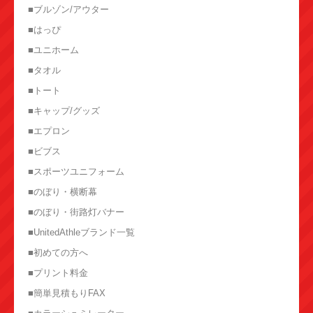
■ブルゾン/アウター
■はっぴ
■ユニホーム
■タオル
■トート
■キャップ/グッズ
■エプロン
■ビブス
■スポーツユニフォーム
■のぼり・横断幕
■のぼり・街路灯バナー
■UnitedAthleブランド一覧
■初めての方へ
■プリント料金
■簡単見積もりFAX