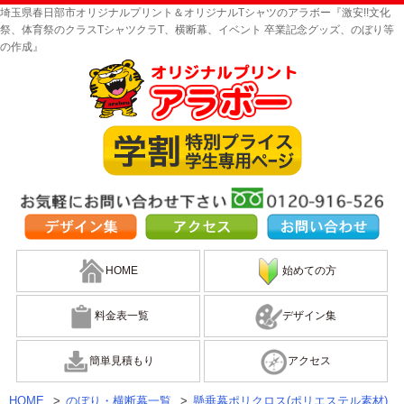
埼玉県春日部市オリジナルプリント＆オリジナルTシャツのアラボー『激安!!文化
祭、体育祭のクラスTシャツクラT、横断幕、イベント 卒業記念グッズ、のぼり等
の作成』
HOME
始めての方
料金表一覧
デザイン集
簡単見積もり
アクセス
HOME
>
のぼり・横断幕一覧
>
懸垂幕ポリクロス(ポリエステル素材)