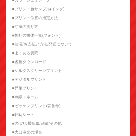
■カラーシュミレーター
■プリント色サンプル(インク)
■プリント位置の指定方法
■寸法の測り方
■弊社の書体一覧(フォント)
■決済/お支払い方法/発送について
■よくある質問
■各種ダウンロード
■シルクスクリーンプリント
■デジタルプリント
■昇華プリント
■刺繍・ネーム
■ゼッケンプリント(背番号)
■転写シート
■のぼり/横断幕/刺繍/その他
■大口注文の場合