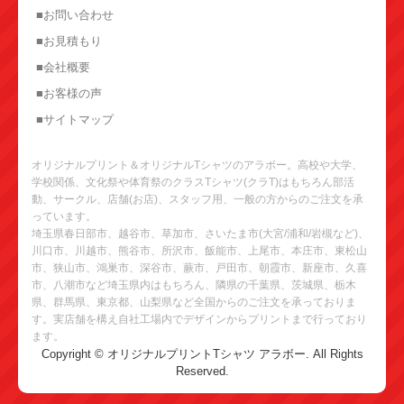
■お問い合わせ
■お見積もり
■会社概要
■お客様の声
■サイトマップ
オリジナルプリント＆オリジナルTシャツのアラボー。高校や大学、
学校関係、文化祭や体育祭のクラスTシャツ(クラT)はもちろん部活
動、サークル、店舗(お店)、スタッフ用、一般の方からのご注文を承
っています。
埼玉県春日部市、越谷市、草加市、さいたま市(大宮/浦和/岩槻など)、
川口市、川越市、熊谷市、所沢市、飯能市、上尾市、本庄市、東松山
市、狭山市、鴻巣市、深谷市、蕨市、戸田市、朝霞市、新座市、久喜
市、八潮市など埼玉県内はもちろん、隣県の千葉県、茨城県、栃木
県、群馬県、東京都、山梨県など全国からのご注文を承っておりま
す。実店舗を構え自社工場内でデザインからプリントまで行っており
ます。
Copyright © オリジナルプリントTシャツ アラボー. All Rights
Reserved.