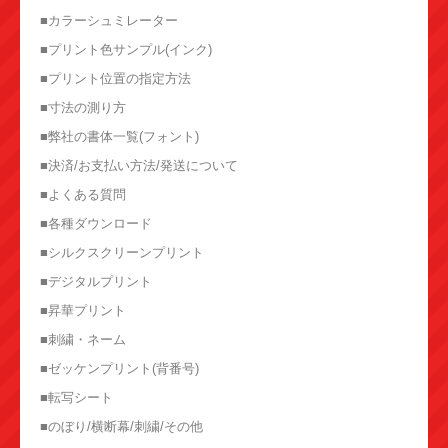
■カラーシュミレーター
■プリント色サンプル(インク)
■プリント位置の指定方法
■寸法の測り方
■弊社の書体一覧(フォント)
■決済/お支払い方法/発送について
■よくある質問
■各種ダウンロード
■シルクスクリーンプリント
■デジタルプリント
■昇華プリント
■刺繍・ネーム
■ゼッケンプリント(背番号)
■転写シート
■のぼり/横断幕/刺繍/その他