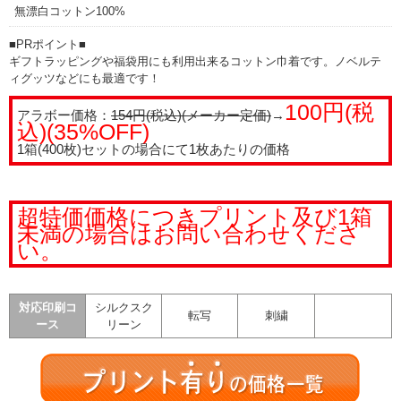
無漂白コットン100%
■PRポイント■
ギフトラッピングや福袋用にも利用出来るコットン巾着です。ノベルテ
ィグッツなどにも最適です！
100円(税
アラボー価格：
154円(税込)(メーカー定価)
→
込)(35%OFF)
1箱(400枚)セットの場合にて1枚あたりの価格
超特価価格につきプリント及び1箱
未満の場合はお問い合わせくださ
い。
対応印刷コ
シルクスク
転写
刺繍
ース
リーン