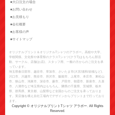
■大口注文の場合
■お問い合わせ
■お見積もり
■会社概要
■お客様の声
■サイトマップ
オリジナルプリント＆オリジナルTシャツのアラボー。高校や大学、
学校関係、文化祭や体育祭のクラスTシャツ(クラT)はもちろん部活
動、サークル、店舗(お店)、スタッフ用、一般の方からのご注文を承
っています。
埼玉県春日部市、越谷市、草加市、さいたま市(大宮/浦和/岩槻など)、
川口市、川越市、熊谷市、所沢市、飯能市、上尾市、本庄市、東松山
市、狭山市、鴻巣市、深谷市、蕨市、戸田市、朝霞市、新座市、久喜
市、八潮市など埼玉県内はもちろん、隣県の千葉県、茨城県、栃木
県、群馬県、東京都、山梨県など全国からのご注文を承っておりま
す。実店舗を構え自社工場内でデザインからプリントまで行っており
ます。
Copyright © オリジナルプリントTシャツ アラボー. All Rights
Reserved.