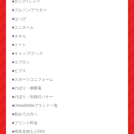
■ロングTシャツ
■ブルゾン/アウター
■はっぴ
■ユニホーム
■タオル
■トート
■キャップ/グッズ
■エプロン
■ビブス
■スポーツユニフォーム
■のぼり・横断幕
■のぼり・街路灯バナー
■UnitedAthleブランド一覧
■初めての方へ
■プリント料金
■簡単見積もりFAX