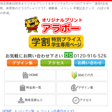
埼玉県春日部市オリジナルプリント＆オリジナルTシャツのアラボー『激安!!文化
祭、体育祭のクラスTシャツクラT、横断幕、イベント 卒業記念グッズ、のぼり等
の作成』
HOME
始めての方
料金表一覧
デザイン集
簡単見積もり
アクセス
HOME
>
バッグ一覧
>
コットン巾着(Sサイズ)