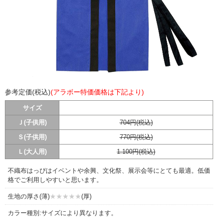
参考定価(税込)
(アラボー特価価格は下記より)
サイズ
Ｊ(子供用)
704円(税込)
Ｓ(子供用)
770円(税込)
Ｌ(大人用)
1.100円(税込)
不織布はっぴはイベントや余興、文化祭、展示会等にとても最適。低価
格でご利用しやすいと思います。
生地の厚さ(薄)
★★★★★
(厚)
カラー種別:サイズにより異なります。