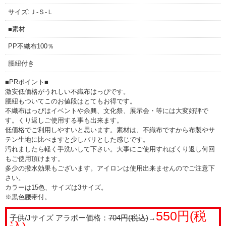
サイズ:Ｊ-Ｓ-Ｌ
■素材
PP不織布100％
腰紐付き
■PRポイント■
激安低価格がうれしい不織布はっぴです。
腰紐もついてこのお値段はとてもお得です。
不織布はっぴはイベントや余興、文化祭、展示会・等には大変好評で
す。くり返しご使用する事も出来ます。
低価格でご利用しやすいと思います。素材は、不織布ですから布製やサ
テン生地に比べますと少しバリとした感じです。
汚れましたら軽く手洗いして下さい。大事にご使用すればくり返し何回
もご使用頂けます。
多少の撥水効果もございます。アイロンは使用出来ませんのでご注意下
さい。
カラーは15色、サイズは3サイズ。
※黒色腰帯付。
550円(税
子供/Jサイズ アラボー価格：
704円(税込)
→