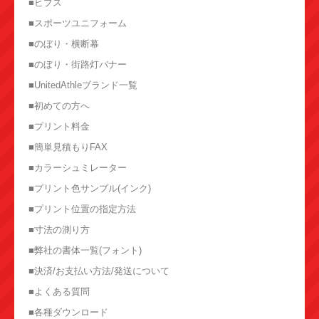
■ビブス
■スポーツユニフォーム
■のぼり・横断幕
■のぼり・街路灯バナー
■UnitedAthleブランド一覧
■初めての方へ
■プリント料金
■簡単見積もりFAX
■カラーシュミレーター
■プリント色サンプル(インク)
■プリント位置の指定方法
■寸法の測り方
■弊社の書体一覧(フォント)
■決済/お支払い方法/発送について
■よくある質問
■各種ダウンロード