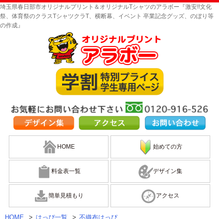
埼玉県春日部市オリジナルプリント＆オリジナルTシャツのアラボー『激安!!文化
祭、体育祭のクラスTシャツクラT、横断幕、イベント 卒業記念グッズ、のぼり等
の作成』
HOME
始めての方
料金表一覧
デザイン集
簡単見積もり
アクセス
HOME
>
はっぴ一覧
>
不織布はっぴ